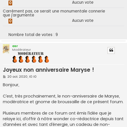
Aucun vote
0
Carrément pas, ce serait une monumentale connerie
que j’argumente
Aucun vote
0
Nombre total de votes :
9
asr
Modérateur
Joyeux non anniversaire Maryse !
M
20 oct. 2020, 10:10
e
s
Bonjour,
s
a
g
C’est, très prochainement, le non-anniversaire de Maryse,
e
modératrice et gnome de broussaille de ce présent forum.
Plusieurs membres de ce forum ont émis l’idée que je
relaye ici, d’offrir à nôtre wonder co-rédactrice depuis tant
d’années et avec tant d’énergie, un cadeau de non-