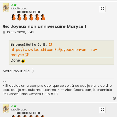
asr
Modérateur
Re: Joyeux non anniversaire Maryse !
M
16 nov. 2020, 15:49
e
s
s
bass30et1
a écrit :
a
g
https://www.leetchi.com/c/joyeux-non-an ... ire-
e
maryse
Done
Merci pour elle :)
--
« Si quelqu'un a compris quoi que ce soit à ce que je viens de dire,
c'est que je me suis mal exprimé. » -- Alan Greenspan, économiste
Phil Jones Bass Owner's Club #102
asr
Modérateur