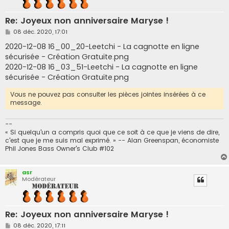
Re: Joyeux non anniversaire Maryse !
M
08 déc. 2020, 17:01
e
s
2020-12-08 16_00_20-Leetchi - La cagnotte en ligne
s
sécurisée - Création Gratuite.png
a
g
2020-12-08 16_03_51-Leetchi - La cagnotte en ligne
e
sécurisée - Création Gratuite.png
Vous ne pouvez pas consulter les pièces jointes insérées à ce
message.
--
« Si quelqu'un a compris quoi que ce soit à ce que je viens de dire,
c'est que je me suis mal exprimé. » -- Alan Greenspan, économiste
Phil Jones Bass Owner's Club #102
asr
Modérateur
Re: Joyeux non anniversaire Maryse !
M
08 déc. 2020, 17:11