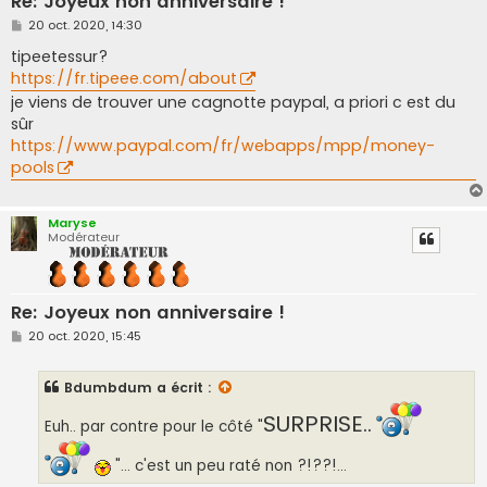
Re: Joyeux non anniversaire !
M
20 oct. 2020, 14:30
e
s
tipeetessur?
s
https://fr.tipeee.com/about
a
g
je viens de trouver une cagnotte paypal, a priori c est du
e
sûr
https://www.paypal.com/fr/webapps/mpp/money-
pools
Maryse
Modérateur
Re: Joyeux non anniversaire !
M
20 oct. 2020, 15:45
e
s
s
Bdumbdum
a écrit :
a
g
SURPRISE..
e
Euh.. par contre pour le côté "
"... c'est un peu raté non ?!??!...