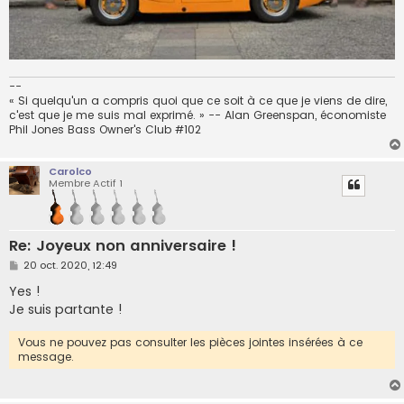
--
« Si quelqu'un a compris quoi que ce soit à ce que je viens de dire,
c'est que je me suis mal exprimé. » -- Alan Greenspan, économiste
Phil Jones Bass Owner's Club #102
Carolco
Membre Actif 1
Re: Joyeux non anniversaire !
M
20 oct. 2020, 12:49
e
s
Yes !
s
Je suis partante !
a
g
e
Vous ne pouvez pas consulter les pièces jointes insérées à ce
message.