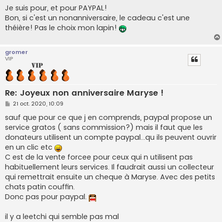
s
Je suis pour, et pour PAYPAL!
s
Bon, si c'est un nonanniversaire, le cadeau c'est une
a
g
théière! Pas le choix mon lapin!
e
gromer
VIP
Re: Joyeux non anniversaire Maryse !
M
21 oct. 2020, 10:09
e
s
sauf que pour ce que j en comprends, paypal propose un
s
service gratos ( sans commission?) mais il faut que les
a
g
donateurs utilisent un compte paypal...qu ils peuvent ouvrir
e
en un clic etc
C est de la vente forcee pour ceux qui n utilisent pas
habituellement leurs services. Il faudrait aussi un collecteur
qui remettrait ensuite un cheque à Maryse. Avec des petits
chats patin couffin.
Donc pas pour paypal.
il y a leetchi qui semble pas mal