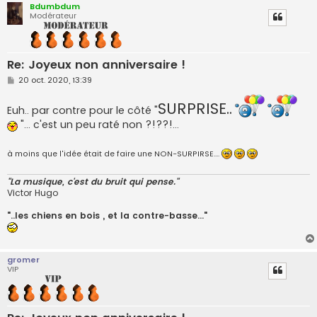
Bdumbdum
Modérateur
Re: Joyeux non anniversaire !
M
20 oct. 2020, 13:39
e
s
SURPRISE..
s
Euh.. par contre pour le côté "
a
"... c'est un peu raté non ?!??!...
g
e
à moins que l'idée était de faire une NON-SURPIRSE....
"La musique, c'est du bruit qui pense."
Victor Hugo
"..les chiens en bois , et la contre-basse..."
gromer
VIP