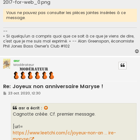
2017-for-web_0.png
Vous ne pouvez pas consulter les pièces jointes insérées à ce
message.
--
« Si quelqu'un a compris quoi que ce soit à ce que je viens de dire,
c'est que je me suis mal exprimé. » -- Alan Greenspan, économiste
Phil Jones Bass Owner's Club #102
asr
Modérateur
Re: Joyeux non anniversaire Maryse !
M
23 oct. 2020, 12:30
e
s
s
asr
a écrit :
a
g
Cagnotte créée. Cf. premier message.
e
[url=
https://www.leetchi.com/c/joyeux-non-an ... ire-
maryse