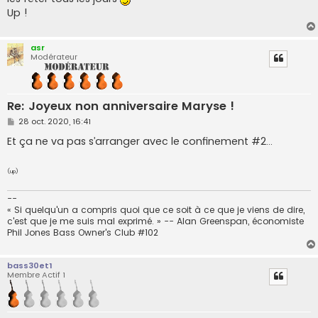
a
g
Up !
e
asr
Modérateur
Re: Joyeux non anniversaire Maryse !
M
28 oct. 2020, 16:41
e
s
Et ça ne va pas s’arranger avec le confinement #2…
s
a
g
(up)
e
--
« Si quelqu'un a compris quoi que ce soit à ce que je viens de dire,
c'est que je me suis mal exprimé. » -- Alan Greenspan, économiste
Phil Jones Bass Owner's Club #102
bass30et1
Membre Actif 1