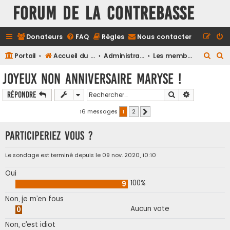
FORUM DE LA CONTREBASSE
Donateurs
FAQ
Règles
Nous contacter
R
R
Portail
Accueil du forum
Administration
Les membres du forum
e
e
Joyeux non anniversaire Maryse !
c
c
Rechercher
Recherche a
Répondre
h
h
e
e
16 messages
1
2
Suivant
r
r
Participeriez vous ?
c
c
h
h
Le sondage est terminé depuis le 09 nov. 2020, 10:10
e
e
Oui
r
r
100%
9
Non, je m’en fous
Aucun vote
0
Non, c’est idiot