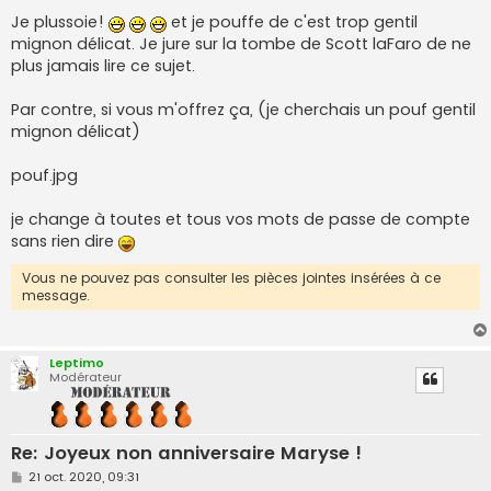
Je plussoie!
et je pouffe de c'est trop gentil
mignon délicat. Je jure sur la tombe de Scott laFaro de ne
plus jamais lire ce sujet.
Par contre, si vous m'offrez ça, (je cherchais un pouf gentil
mignon délicat)
pouf.jpg
je change à toutes et tous vos mots de passe de compte
sans rien dire
Vous ne pouvez pas consulter les pièces jointes insérées à ce
message.
Leptimo
Modérateur
Re: Joyeux non anniversaire Maryse !
M
21 oct. 2020, 09:31
e