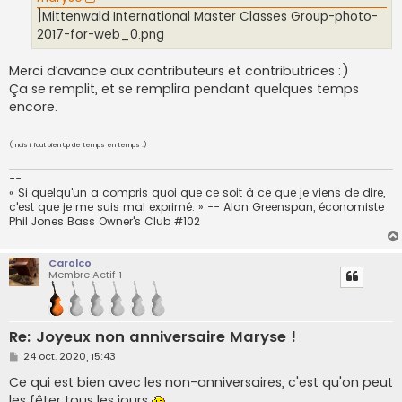
]Mittenwald International Master Classes Group-photo-
2017-for-web_0.png
Merci d’avance aux contributeurs et contributrices :)
Ça se remplit, et se remplira pendant quelques temps
encore.
(mais il faut bien Up de temps en temps :)
--
« Si quelqu'un a compris quoi que ce soit à ce que je viens de dire,
c'est que je me suis mal exprimé. » -- Alan Greenspan, économiste
Phil Jones Bass Owner's Club #102
Carolco
Membre Actif 1
Re: Joyeux non anniversaire Maryse !
M
24 oct. 2020, 15:43
e
s
Ce qui est bien avec les non-anniversaires, c'est qu'on peut
s
les fêter tous les jours