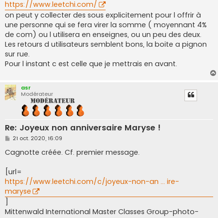
https://www.leetchi.com/
on peut y collecter des sous explicitement pour l offrir à
une personne qui se fera virer la somme ( moyennant 4%
de com) ou l utilisera en enseignes, ou un peu des deux.
Les retours d utilisateurs semblent bons, la boite a pignon
sur rue.
Pour l instant c est celle que je mettrais en avant.
asr
Modérateur
Re: Joyeux non anniversaire Maryse !
M
21 oct. 2020, 16:09
e
s
Cagnotte créée. Cf. premier message.
s
a
g
[url=
e
https://www.leetchi.com/c/joyeux-non-an ... ire-
maryse
]
Mittenwald International Master Classes Group-photo-