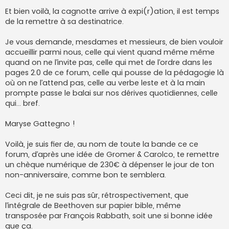
e
s
Et bien voilà, la cagnotte arrive à expi(r)ation, il est temps
s
de la remettre à sa destinatrice.
a
g
e
Je vous demande, mesdames et messieurs, de bien vouloir
accueillir parmi nous, celle qui vient quand même même
quand on ne l’invite pas, celle qui met de l’ordre dans les
pages 2.0 de ce forum, celle qui pousse de la pédagogie là
où on ne l’attend pas, celle au verbe leste et à la main
prompte passe le balai sur nos dérives quotidiennes, celle
qui… bref.
Maryse Gattegno !
Voilà, je suis fier de, au nom de toute la bande ce ce
forum, d’après une idée de Gromer & Carolco, te remettre
un chèque numérique de 230€ à dépenser le jour de ton
non-anniversaire, comme bon te semblera.
Ceci dit, je ne suis pas sûr, rétrospectivement, que
l’intégrale de Beethoven sur papier bible, même
transposée par François Rabbath, soit une si bonne idée
que ça.