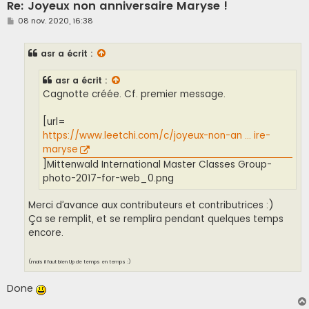
Re: Joyeux non anniversaire Maryse !
M
08 nov. 2020, 16:38
e
s
s
asr
a écrit :
a
g
e
asr
a écrit :
Cagnotte créée. Cf. premier message.
[url=
https://www.leetchi.com/c/joyeux-non-an ... ire-
maryse
]Mittenwald International Master Classes Group-
photo-2017-for-web_0.png
Merci d’avance aux contributeurs et contributrices :)
Ça se remplit, et se remplira pendant quelques temps
encore.
(mais il faut bien Up de temps en temps :)
Done