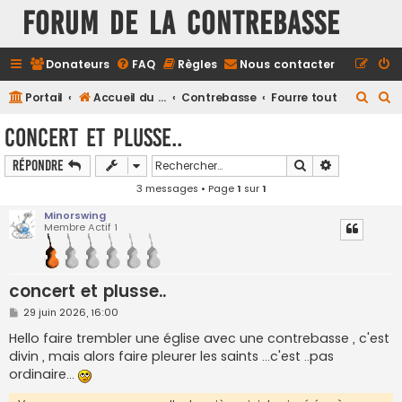
FORUM DE LA CONTREBASSE
Donateurs
FAQ
Règles
Nous contacter
R
R
Portail
Accueil du forum
Contrebasse
Fourre tout
e
e
concert et plusse..
c
c
Rechercher
Recherche a
Répondre
h
h
3 messages • Page
1
sur
1
e
e
r
r
Minorswing
Membre Actif 1
c
c
h
h
e
e
concert et plusse..
r
r
M
29 juin 2026, 16:00
e
s
Hello faire trembler une église avec une contrebasse , c'est
s
divin , mais alors faire pleurer les saints ...c'est ..pas
a
g
ordinaire...
e