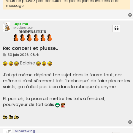
Vous ne pouvez pas consulter les pièces jointes insérées à ce
message.
Leptimo
Modérateur
Re: concert et plusse..
M
30 juin 2026, 08:41
e
s
Balaise
s
a
g
J'ai qd même déplacé ton sujet dans le fourre tout, car
e
même si c'est sûrement très "technique" de faire pleurer les
saints, ça n'allait pas bien dans la rubrique éponyme.
Et puis oh, tu pourrait mettre tes tofs à l'endroit,
pourvoyeur de torticolis
Minorswing