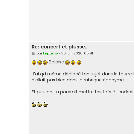
Re: concert et plusse..
M
par
Leptimo
»
30 juin 2026, 08:41
e
s
Balaise
s
a
g
J'ai qd même déplacé ton sujet dans le fourre t
e
n'allait pas bien dans la rubrique éponyme.
Et puis oh, tu pourrait mettre tes tofs à l'endroi