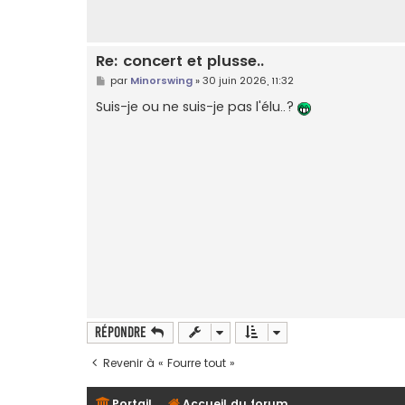
Re: concert et plusse..
M
par
Minorswing
»
30 juin 2026, 11:32
e
s
Suis-je ou ne suis-je pas l'élu..?
s
a
g
e
Répondre
Revenir à « Fourre tout »
Portail
Accueil du forum