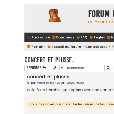
FORUM 
onf-contre
Raccourcis
Donateurs
FAQ
Règles
N
Portail
Accueil du forum
Contrebasse
F
concert et plusse..
Re
Répondre
concert et plusse..
M
par
Minorswing
»
29 juin 2026, 16:00
e
s
Hello faire trembler une église avec une contrebass
s
a
g
e
Vous ne pouvez pas consulter les pièces jointes ins