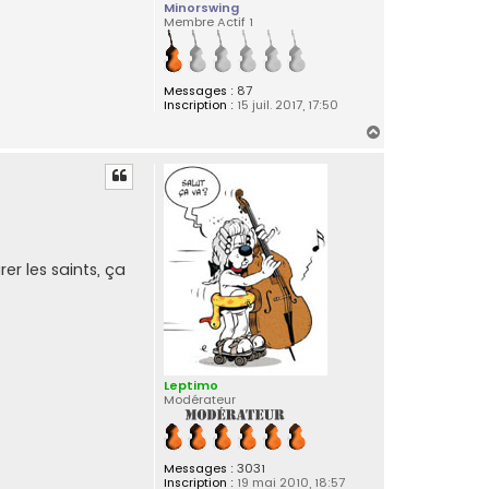
Minorswing
Membre Actif 1
Messages :
87
Inscription :
15 juil. 2017, 17:50
H
a
u
t
er les saints, ça
Leptimo
Modérateur
Messages :
3031
Inscription :
19 mai 2010, 18:57