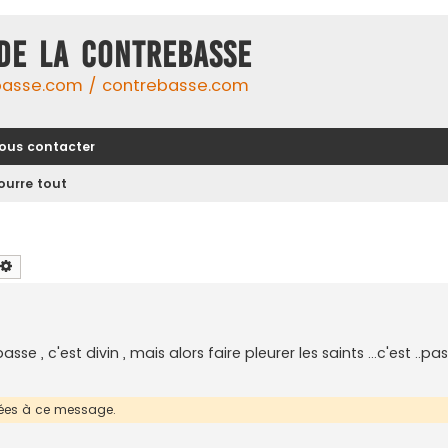
DE LA CONTREBASSE
basse.com / contrebasse.com
ous contacter
ourre tout
chercher
Recherche avancée
e , c'est divin , mais alors faire pleurer les saints ...c'est ..pas
érées à ce message.