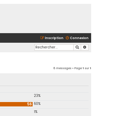
Inscription
Connexion
Rechercher
Recherche avancé
8 messages • Page
1
sur
1
23%
60%
56
1%