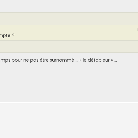
ompte ?
ngtemps pour ne pas être surnommé ... « le détableur » ...