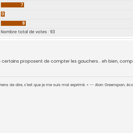
7
0
8
Nombre total de votes :
93
e certains proposent de compter les gauchers… eh bien, comp
viens de dire, c'est que je me suis mal exprimé. » -- Alan Greenspan, é