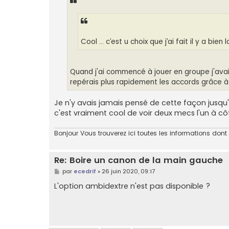
a
g
e
Cool ... c’est u choix que j’ai fait il y a bi
Quand j'ai commencé à jouer en groupe j'avais 
repérais plus rapidement les accords grâce à
Je n'y avais jamais pensé de cette façon jusqu'
c'est vraiment cool de voir deux mecs l'un à c
Bonjour Vous trouverez ici toutes les informations don
Re: Boire un canon de la main gauche
M
par
ecedrif
»
26 juin 2020, 09:17
e
s
L'option ambidextre n'est pas disponible ?
s
a
g
e