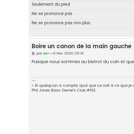
Seulement du pied
Ne se prononce pas
Ne se prononce pas non plus
Boire un canon de la main gauche
M
par
asr
»
12 févr. 2020, 09:19
e
s
Puisque nous sommes au bistrot du coin et qu
s
a
g
e
--
« Si quelqu'un a compris quoi que ce soit à ce que je 
Phil Jones Bass Owner's Club #102