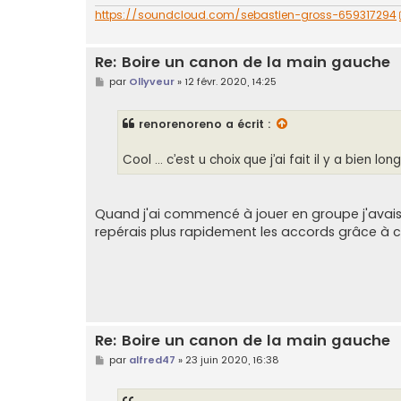
e
https://soundcloud.com/sebastien-gross-659317294
Re: Boire un canon de la main gauche
M
par
Ollyveur
»
12 févr. 2020, 14:25
e
s
s
renorenoreno
a écrit :
a
g
e
Cool ... c’est u choix que j’ai fait il y a bien 
Quand j'ai commencé à jouer en groupe j'avais un
repérais plus rapidement les accords grâce à 
Re: Boire un canon de la main gauche
M
par
alfred47
»
23 juin 2020, 16:38
e
s
s