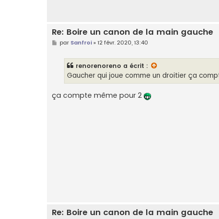
Re: Boire un canon de la main gauche
M
par
Sanfroi
»
12 févr. 2020, 13:40
e
s
s
renorenoreno
a écrit :
a
g
Gaucher qui joue comme un droitier ça comp
e
ça compte même pour 2
Re: Boire un canon de la main gauche