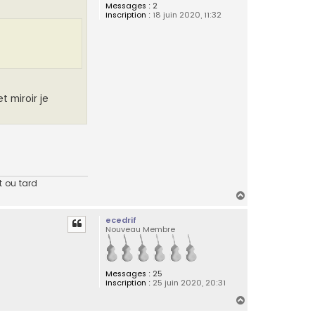
Messages :
2
Inscription :
18 juin 2020, 11:32
t miroir je
t ou tard
H
a
ecedrif
u
Nouveau Membre
t
Messages :
25
Inscription :
25 juin 2020, 20:31
H
a