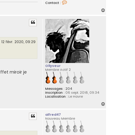
C
Contact :
o
n
H
t
a
a
c
u
t
t
e
r
s
e
12 févr. 2020, 09:29
n
c
h
a
Ollyveur
Membre Actif 2
fet miroir je
Messages :
204
Inscription :
06 sept. 2018, 09:34
Localisation :
Le Havre
H
a
alfred47
u
Nouveau Membre
t