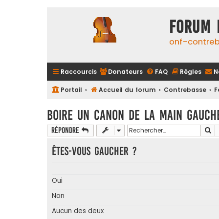
FORUM 
onf-contre
Raccourcis
Donateurs
FAQ
Règles
N
Portail
Accueil du forum
Contrebasse
F
Boire un canon de la main gauch
Re
Répondre
Êtes-vous gaucher ?
Oui
Non
Aucun des deux