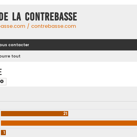
DE LA CONTREBASSE
basse.com / contrebasse.com
ous contacter
ourre tout
e
chercher
Recherche avancée
21
1