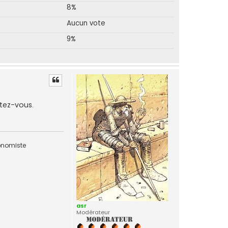
8%
Aucun vote
9%
tez-vous.
conomiste
asr
Modérateur