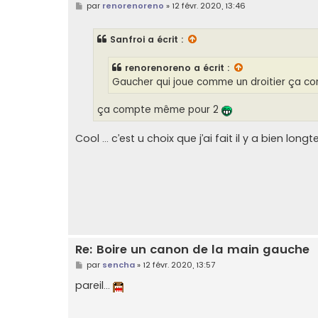
M
par
renorenoreno
»
12 févr. 2020, 13:46
e
s
s
Sanfroi
a écrit :
a
g
e
renorenoreno
a écrit :
Gaucher qui joue comme un droitier ça c
ça compte même pour 2
Cool ... c’est u choix que j’ai fait il y a bien lo
Re: Boire un canon de la main gauche
M
par
sencha
»
12 févr. 2020, 13:57
e
s
pareil...
s
a
g