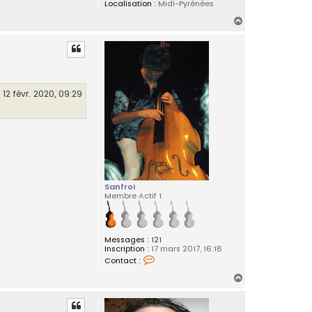
Localisation :
Midi-Pyrénées
H
a
u
t
12 févr. 2020, 09:29
Sanfroi
Membre Actif 1
Messages :
121
Inscription :
17 mars 2017, 16:18
C
Contact :
o
n
H
t
a
a
c
u
t