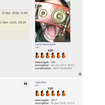
t
e
r
S
a
12 févr. 2020, 13:40
n
f
r
12 févr. 2020, 09:29
o
i
renorenoreno
VIP
Messages :
1151
Inscription :
26 avr. 2017, 18:50
Localisation :
Midi-Pyrénées
H
a
sencha
u
VIP
t
Messages :
1207
Inscription :
16 juin 2010, 10:04