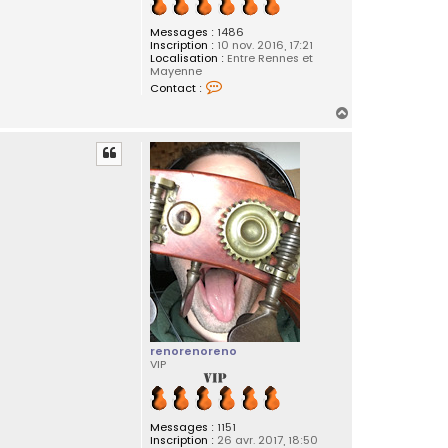
Messages :
1486
Inscription :
10 nov. 2016, 17:21
Localisation :
Entre Rennes et
Mayenne
C
Contact :
o
n
H
t
a
a
c
u
t
t
e
r
a
s
r
renorenoreno
VIP
Messages :
1151
Inscription :
26 avr. 2017, 18:50