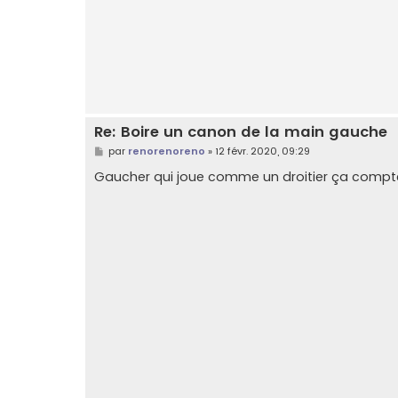
Re: Boire un canon de la main gauche
M
par
renorenoreno
»
12 févr. 2020, 09:29
e
s
Gaucher qui joue comme un droitier ça compt
s
a
g
e