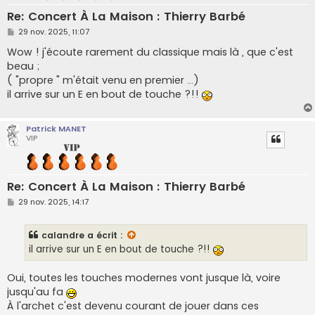
Re: Concert À La Maison : Thierry Barbé
M
29 nov. 2025, 11:07
e
s
Wow ! j'écoute rarement du classique mais là , que c'est
s
beau ;
a
g
( "propre " m'était venu en premier ...)
e
il arrive sur un E en bout de touche ?!!
Patrick MANET
VIP
Re: Concert À La Maison : Thierry Barbé
M
29 nov. 2025, 14:17
e
s
s
calandre
a écrit :
a
g
il arrive sur un E en bout de touche ?!!
e
Oui, toutes les touches modernes vont jusque là, voire
jusqu'au fa
À l'archet c'est devenu courant de jouer dans ces