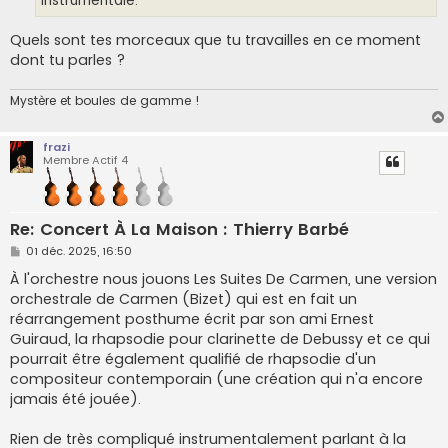
instrumentale.
Quels sont tes morceaux que tu travailles en ce moment
dont tu parles ?
Mystère et boules de gamme !
frazi
Membre Actif 4
Re: Concert À La Maison : Thierry Barbé
M
01 déc. 2025, 16:50
e
s
À l'orchestre nous jouons Les Suites De Carmen, une version
s
orchestrale de Carmen (Bizet) qui est en fait un
a
g
réarrangement posthume écrit par son ami Ernest
e
Guiraud, la rhapsodie pour clarinette de Debussy et ce qui
pourrait être également qualifié de rhapsodie d'un
compositeur contemporain (une création qui n'a encore
jamais été jouée).
Rien de très compliqué instrumentalement parlant à la