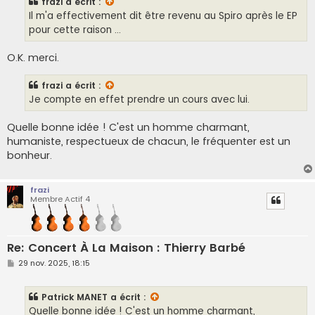
frazi
a écrit :
Il m'a effectivement dit être revenu au Spiro après le EP
pour cette raison ...
O.K. merci.
frazi
a écrit :
Je compte en effet prendre un cours avec lui.
Quelle bonne idée ! C'est un homme charmant,
humaniste, respectueux de chacun, le fréquenter est un
bonheur.
frazi
Membre Actif 4
Re: Concert À La Maison : Thierry Barbé
M
29 nov. 2025, 18:15
e
s
s
Patrick MANET
a écrit :
a
g
Quelle bonne idée ! C'est un homme charmant,