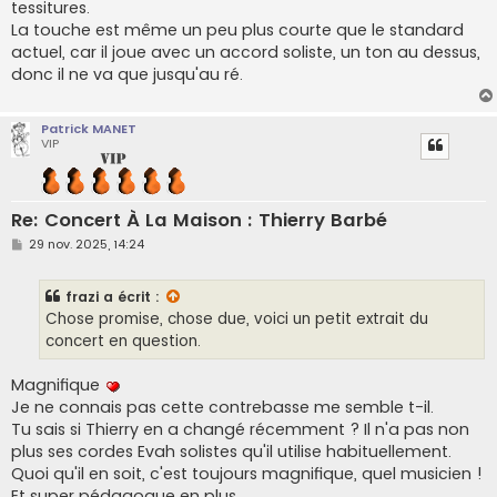
tessitures.
La touche est même un peu plus courte que le standard
actuel, car il joue avec un accord soliste, un ton au dessus,
donc il ne va que jusqu'au ré.
Patrick MANET
VIP
Re: Concert À La Maison : Thierry Barbé
M
29 nov. 2025, 14:24
e
s
s
frazi
a écrit :
a
g
Chose promise, chose due, voici un petit extrait du
e
concert en question.
Magnifique
Je ne connais pas cette contrebasse me semble t-il.
Tu sais si Thierry en a changé récemment ? Il n'a pas non
plus ses cordes Evah solistes qu'il utilise habituellement.
Quoi qu'il en soit, c'est toujours magnifique, quel musicien !
Et super pédagogue en plus.