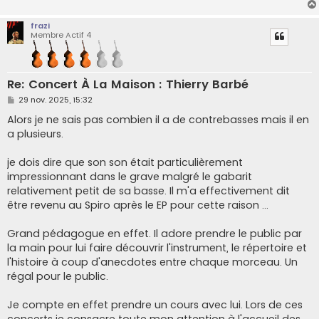
frazi
Membre Actif 4
Re: Concert À La Maison : Thierry Barbé
M
29 nov. 2025, 15:32
e
s
Alors je ne sais pas combien il a de contrebasses mais il en
s
a plusieurs.
a
g
e
je dois dire que son son était particulièrement
impressionnant dans le grave malgré le gabarit
relativement petit de sa basse. Il m'a effectivement dit
être revenu au Spiro après le EP pour cette raison ...
Grand pédagogue en effet. Il adore prendre le public par
la main pour lui faire découvrir l'instrument, le répertoire et
l'histoire à coup d'anecdotes entre chaque morceau. Un
régal pour le public.
Je compte en effet prendre un cours avec lui. Lors de ces