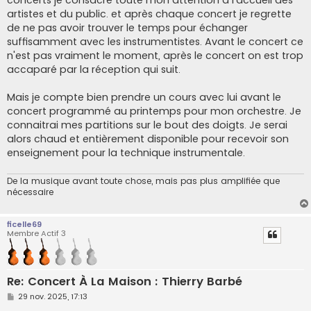
concerts je consacre toute mon attention à l'accueil des
artistes et du public. et après chaque concert je regrette
de ne pas avoir trouver le temps pour échanger
suffisamment avec les instrumentistes. Avant le concert ce
n'est pas vraiment le moment, après le concert on est trop
accaparé par la réception qui suit.
Mais je compte bien prendre un cours avec lui avant le
concert programmé au printemps pour mon orchestre. Je
connaitrai mes partitions sur le bout des doigts. Je serai
alors chaud et entièrement disponible pour recevoir son
enseignement pour la technique instrumentale.
De la musique avant toute chose, mais pas plus amplifiée que
nécessaire
ficelle69
Membre Actif 3
Re: Concert À La Maison : Thierry Barbé
M
29 nov. 2025, 17:13
e