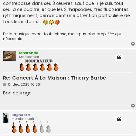
contrebasse dans ses 3 œuvres, sauf que 1/ je suis tout
seul à ce pupitre, et que les 2 rhapsodies, très fluctuantes
rythmiquement, demandent une attention particulière de
tous les instants ...
De la musique avant toute chose, mais pas plus amplifiée que
nécessaire
lamironda
Modérateur
Re: Concert À La Maison : Thierry Barbé
M
01 déc. 2025, 16:56
e
s
Bon courage
s
a
g
e
Bagheera
Membre Actif 4