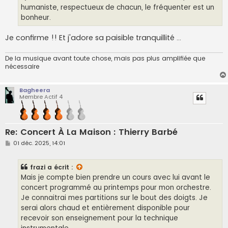
e
humaniste, respectueux de chacun, le fréquenter est un
bonheur.
Je confirme !! Et j'adore sa paisible tranquillité ...
De la musique avant toute chose, mais pas plus amplifiée que
nécessaire
Bagheera
Membre Actif 4
Re: Concert À La Maison : Thierry Barbé
M
01 déc. 2025, 14:01
e
s
s
frazi
a écrit :
a
g
Mais je compte bien prendre un cours avec lui avant le
e
concert programmé au printemps pour mon orchestre.
Je connaitrai mes partitions sur le bout des doigts. Je
serai alors chaud et entièrement disponible pour
recevoir son enseignement pour la technique