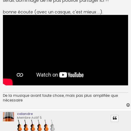
serait dommage de ne pas pouvoir partager ici !!
bonne écoute (avec un casque, c'est mieux ...).
De la musique avant toute chose, mais pas plus amplifiée que
nécessaire
calandre
Membre Actif 5