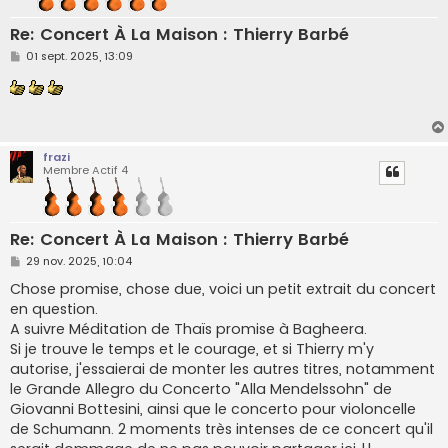
Re: Concert À La Maison : Thierry Barbé
M
01 sept. 2025, 13:09
e
s
s
a
g
e
frazi
Membre Actif 4
Re: Concert À La Maison : Thierry Barbé
M
29 nov. 2025, 10:04
e
s
Chose promise, chose due, voici un petit extrait du concert
s
en question.
a
g
A suivre Méditation de Thaïs promise à Bagheera.
e
Si je trouve le temps et le courage, et si Thierry m'y
autorise, j'essaierai de monter les autres titres, notamment
le Grande Allegro du Concerto "Alla Mendelssohn" de
Giovanni Bottesini, ainsi que le concerto pour violoncelle
de Schumann. 2 moments très intenses de ce concert qu'il