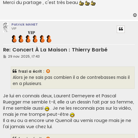
s
Merci du partage , c'est très beau
s
a
g
e
Patrick MANET
VIP
Re: Concert À La Maison : Thierry Barbé
M
29 nov. 2025, 17:43
e
s
s
frazi
a écrit :
a
g
Alors je ne sais pas combien il a de contrebasses mais il
e
en a plusieurs.
Je lui en connais deux, Laurent Demeyere et Pascal
Ruegger me semble t-il, elle a un dessin fait par sa femme,
il me semble aussi
. Je ne les reconnais pas sur la vidéo,
mais je me trompe peut-être
Il a eu ou a encore une Quenoil au vernis rouge mais je ne
l'ai jamais vue chez lui.