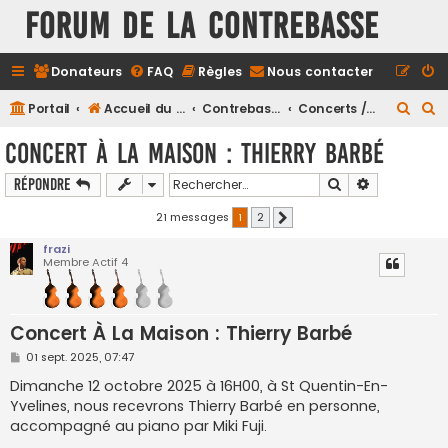
FORUM DE LA CONTREBASSE
Donateurs
FAQ
Règles
Nous contacter
R
R
Portail
Accueil du forum
Contrebasse
Concerts / Spectacles
e
e
Concert À La Maison : Thierry Barbé
c
c
Rechercher
Recherche a
Répondre
h
h
e
e
21 messages
1
2
Suivant
r
r
frazi
Membre Actif 4
c
c
h
h
e
e
Concert À La Maison : Thierry Barbé
r
r
M
01 sept. 2025, 07:47
e
s
Dimanche 12 octobre 2025 à 16H00, à St Quentin-En-
s
Yvelines, nous recevrons Thierry Barbé en personne,
a
g
accompagné au piano par Miki Fuji.
e