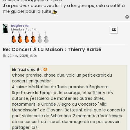
J'ai pris deux cours avec lui il y a longtemps, cela a suffit à
me guider pour la suite
Bagheera
Membre Actif 4
Re: Concert À La Maison : Thierry Barbé
M
29 nov. 2025, 15:01
e
s
s
frazi
a écrit :
a
g
Chose promise, chose due, voici un petit extrait du
e
concert en question.
A suivre Méditation de Thaïs promise à Bagheera.
Si je trouve le temps et le courage, et si Thierry m'y
autorise, j'essaierai de monter les autres titres,
notamment le Grande Allegro du Concerto "Alla
Mendelssohn" de Giovanni Bottesini, ainsi que le concerto
pour violoncelle de Schumann. 2 moments très intenses
de ce concert qu'il serait dommage de ne pas pouvoir
partager ici !!