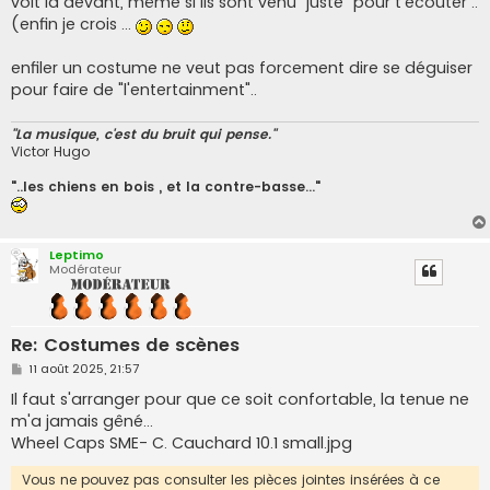
voit la devant, même si ils sont venu "juste" pour t'écouter ..
(enfin je crois ...
enfiler un costume ne veut pas forcement dire se déguiser
pour faire de "l'entertainment"..
"La musique, c'est du bruit qui pense."
Victor Hugo
"..les chiens en bois , et la contre-basse..."
Leptimo
Modérateur
Re: Costumes de scènes
M
11 août 2025, 21:57
e
s
Il faut s'arranger pour que ce soit confortable, la tenue ne
s
m'a jamais gêné...
a
g
Wheel Caps SME- C. Cauchard 10.1 small.jpg
e
Vous ne pouvez pas consulter les pièces jointes insérées à ce