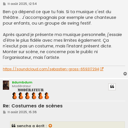
M
11 août 2025, 12:54
e
s
Ben ça dépend ce que tu fais. Si ta musique c'est du
s
théâtre... J'accompagnais par exemple une chanteuse
a
g
pour enfants, ou un groupe de swing festif.
e
Après quand je présente ma musique personnelle, j'essaie
d'être le plus fidèle avec mes limites également. Ça
n'exclut pas un costume, mais l'instant présent dicte.
Monter sur scène, ne concerne pas le public ni
l'organisateur, mais l'artiste.
https://soundcloud.com/sebastien-gross-659317294
Bdumbdum
Modérateur
Re: Costumes de scènes
M
11 août 2025, 15:38
e
s
s
sencha
a écrit :
a