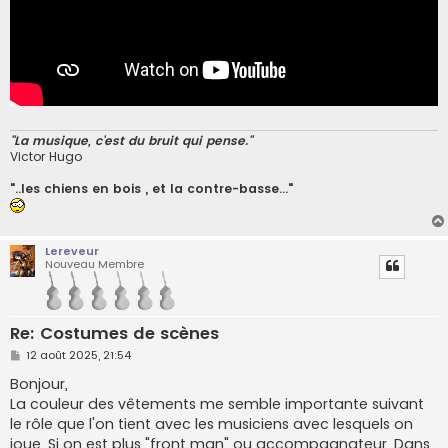
"La musique, c'est du bruit qui pense."
Victor Hugo
"..les chiens en bois , et la contre-basse..."
Lereveur
Nouveau Membre
Re: Costumes de scènes
M
12 août 2025, 21:54
e
s
Bonjour,
s
La couleur des vêtements me semble importante suivant
a
g
le rôle que l'on tient avec les musiciens avec lesquels on
e
joue. Si on est plus "front man" ou accompagnateur. Dans