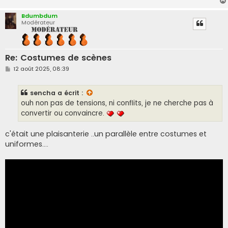
Bdumbdum
Modérateur
Re: Costumes de scènes
M
12 août 2025, 08:39
e
s
s
sencha
a écrit :
a
g
ouh non pas de tensions, ni conflits, je ne cherche pas à
e
convertir ou convaincre.
c'était une plaisanterie ..un parallèle entre costumes et
uniformes....