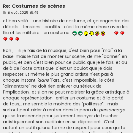
Re: Costumes de scènes
M
11 août 2025, 18:49
e
s
et ben voilà ... une histoire de costume, et ça engendre des
s
débats .. tensions .. conflits .. c'est la même chose avec les
a
g
flic et les militaire .. en costume..
.... ..
e
Bon , ... si je fais de la musique, c'est bien pour "moi" à la
base, mais le fait de monter sur scène, de me "donner" en
public, et ben c'est bien pour ce public que je le fais, et au
delà de l'acte artistique, c'est un boulot que je dois
respecter. Et même le plus grand artiste n'est pas à
chaque instant
"dans"
l'art.. c'est impossible.. le côté
"alimentaire" ne doit rien enlever au sérieux de
l'implication.. et si on ne peut maitriser la grâce artistique à
chaque représentation , enfiler un costume et à la porté
de tous,.. me semble la moindre des "politesse",.. mais
surtout peut aider à rentrer dans la peau du
personnage
qui se transcende pour justement essayer de toucher
artistiquement son auditoire en se dépassant.. C'est
autant un outil qu'une forme de respect pour ceux qui te