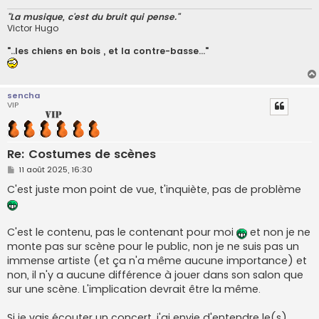
"La musique, c'est du bruit qui pense."
Victor Hugo
"..les chiens en bois , et la contre-basse..."
sencha
VIP
Re: Costumes de scènes
M
11 août 2025, 16:30
e
s
C'est juste mon point de vue, t'inquiète, pas de problème
s
a
g
e
C'est le contenu, pas le contenant pour moi
et non je ne
monte pas sur scène pour le public, non je ne suis pas un
immense artiste (et ça n'a même aucune importance) et
non, il n'y a aucune différence à jouer dans son salon que
sur une scène. L'implication devrait être la même.
Si je vais écouter un concert, j'ai envie d'entendre le(s)