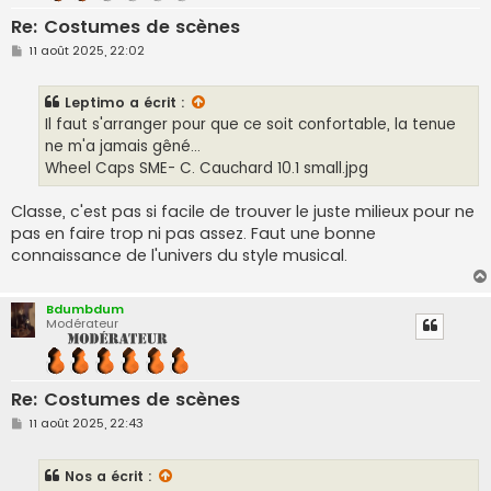
Re: Costumes de scènes
M
11 août 2025, 22:02
e
s
s
Leptimo
a écrit :
a
g
Il faut s'arranger pour que ce soit confortable, la tenue
e
ne m'a jamais gêné...
Wheel Caps SME- C. Cauchard 10.1 small.jpg
Classe, c'est pas si facile de trouver le juste milieux pour ne
pas en faire trop ni pas assez. Faut une bonne
connaissance de l'univers du style musical.
Bdumbdum
Modérateur
Re: Costumes de scènes
M
11 août 2025, 22:43
e
s
s
Nos
a écrit :
a