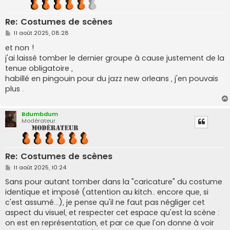
Re: Costumes de scènes
M
11 août 2025, 08:28
e
s
et non !
s
j'ai laissé tomber le dernier groupe à cause justement de la
a
g
tenue obligatoire ,
e
habillé en pingouin pour du jazz new orleans , j'en pouvais
plus .
Bdumbdum
Modérateur
Re: Costumes de scènes
M
11 août 2025, 10:24
e
s
Sans pour autant tomber dans la "caricature" du costume
s
identique et imposé (attention au kitch.. encore que, si
a
g
c'est assumé...), je pense qu'il ne faut pas négliger cet
e
aspect du visuel, et respecter cet espace qu'est la scène :
on est en représentation, et par ce que l'on donne à voir