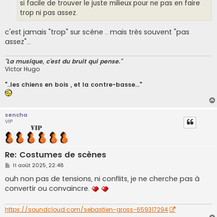
g
si facile de trouver le juste milieux pour ne pas en faire
e
trop ni pas assez.
c'est jamais "trop" sur scène .. mais très souvent "pas
assez"...
"La musique, c'est du bruit qui pense."
Victor Hugo
"..les chiens en bois , et la contre-basse..."
sencha
VIP
Re: Costumes de scènes
M
11 août 2025, 22:48
e
s
ouh non pas de tensions, ni conflits, je ne cherche pas à
s
convertir ou convaincre.
a
g
e
https://soundcloud.com/sebastien-gross-659317294