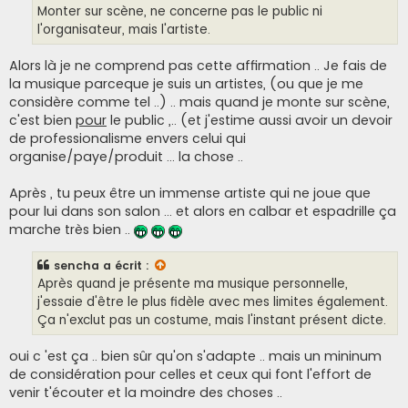
g
Monter sur scène, ne concerne pas le public ni
e
l'organisateur, mais l'artiste.
Alors là je ne comprend pas cette affirmation .. Je fais de
la musique parceque je suis un artistes, (ou que je me
considère comme tel ..) .. mais quand je monte sur scène,
c'est bien
pour
le public ,.. (et j'estime aussi avoir un devoir
de professionalisme envers celui qui
organise/paye/produit ... la chose ..
Après , tu peux être un immense artiste qui ne joue que
pour lui dans son salon ... et alors en calbar et espadrille ça
marche très bien ..
sencha
a écrit :
Après quand je présente ma musique personnelle,
j'essaie d'être le plus fidèle avec mes limites également.
Ça n'exclut pas un costume, mais l'instant présent dicte.
oui c 'est ça .. bien sûr qu'on s'adapte .. mais un mininum
de considération pour celles et ceux qui font l'effort de
venir t'écouter et la moindre des choses ..