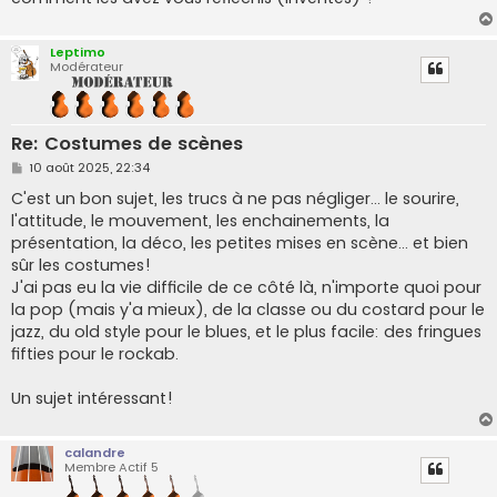
Leptimo
Modérateur
Re: Costumes de scènes
M
10 août 2025, 22:34
e
s
C'est un bon sujet, les trucs à ne pas négliger... le sourire,
s
l'attitude, le mouvement, les enchainements, la
a
g
présentation, la déco, les petites mises en scène... et bien
e
sûr les costumes!
J'ai pas eu la vie difficile de ce côté là, n'importe quoi pour
la pop (mais y'a mieux), de la classe ou du costard pour le
jazz, du old style pour le blues, et le plus facile: des fringues
fifties pour le rockab.
Un sujet intéressant!
calandre
Membre Actif 5