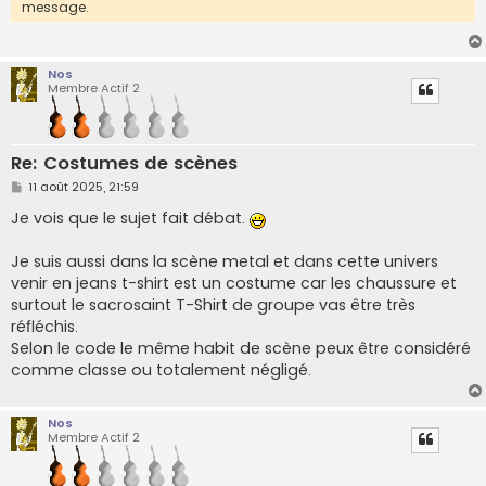
message.
Nos
Membre Actif 2
Re: Costumes de scènes
M
11 août 2025, 21:59
e
s
Je vois que le sujet fait débat.
s
a
g
Je suis aussi dans la scène metal et dans cette univers
e
venir en jeans t-shirt est un costume car les chaussure et
surtout le sacrosaint T-Shirt de groupe vas être très
réfléchis.
Selon le code le même habit de scène peux être considéré
comme classe ou totalement négligé.
Nos
Membre Actif 2