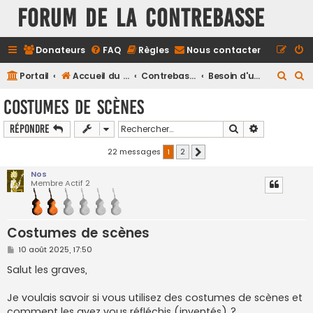
FORUM DE LA CONTREBASSE
Donateurs
FAQ
Règles
Nous contacter
R
R
Portail
Accueil du forum
Contrebasse
Besoin d'un conseil?
e
e
Costumes de scènes
c
c
Rechercher
Recherche a
Répondre
h
h
e
e
22 messages
1
2
Suivant
r
r
Nos
Membre Actif 2
c
c
h
h
e
e
Costumes de scènes
r
r
M
10 août 2025, 17:50
e
s
Salut les graves,
s
a
g
Je voulais savoir si vous utilisez des costumes de scènes et
e
comment les avez vous réfléchis (inventés) ?