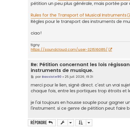
pétition un peu plus générale, mais portée par 
Rules for the Transport of Musical Instruments
Règles pour le transport des instruments de m
ciao!
tigny
https://soundcloud.com/user-321516085/
Re: Pétition concernant les lois régissa
instruments de musique.
M
par
Bassiste90
»
25 juil. 2026, 19:31
e
s
merci pour le lien, signé direct. c'est un vrai 
s
chaque fois, entre les portiques trop étroits et
a
g
e
je l'ai toujours en housse souple pour gagner un
l'instrument. si ce genre de pétition peut faire
Répondre