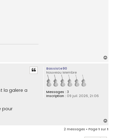
t
a
c
t
e
r
t
i
g
n
y
H
a
Bassiste90
u
Nouveau Membre
t
t la galere a
Messages :
3
Inscription :
09 juil. 2026, 21:06
e pour
H
a
2 messages • Page
1
sur
1
u
t