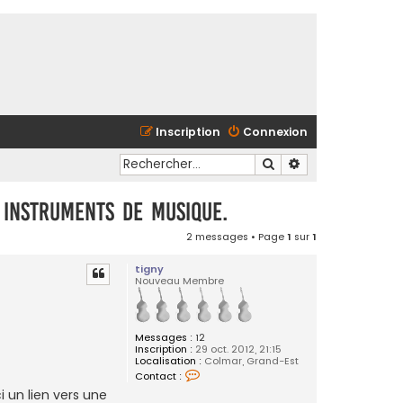
Inscription
Connexion
Rechercher
Recherche avancé
 instruments de musique.
2 messages • Page
1
sur
1
tigny
Nouveau Membre
Messages :
12
Inscription :
29 oct. 2012, 21:15
Localisation :
Colmar, Grand-Est
C
Contact :
o
ci un lien vers une
n