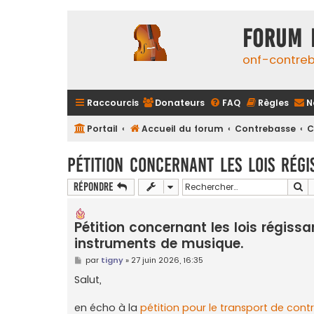
FORUM 
onf-contre
Raccourcis
Donateurs
FAQ
Règles
N
Portail
Accueil du forum
Contrebasse
C
Pétition concernant les lois régi
Re
Répondre
Pétition concernant les lois régiss
instruments de musique.
M
par
tigny
»
27 juin 2026, 16:35
e
s
Salut,
s
a
g
en écho à la
pétition pour le transport de con
e