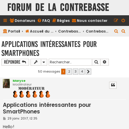
FORUM DE LA CONTREBASSE
Donateurs
FAQ
Règles
Nous contacter
R
R
Portail
Accueil du forum
Contrebasse
Contrebasse - Questions générales
e
e
Applications intéressantes pour
c
c
SmartPhones
h
h
e
e
Rechercher
Recherche a
Répondre
r
r
50 messages
1
2
3
4
Suivant
c
c
Maryse
h
h
Modérateur
e
e
r
r
Applications intéressantes pour
SmartPhones
M
29 janv. 2017, 12:35
e
s
Hello!