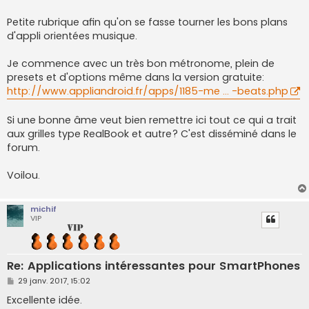
s
a
g
Petite rubrique afin qu'on se fasse tourner les bons plans
e
d'appli orientées musique.
Je commence avec un très bon métronome, plein de
presets et d'options même dans la version gratuite:
http://www.appliandroid.fr/apps/1185-me ... -beats.php
Si une bonne âme veut bien remettre ici tout ce qui a trait
aux grilles type RealBook et autre? C'est disséminé dans le
forum.
Voilou.
michif
VIP
Re: Applications intéressantes pour SmartPhones
M
29 janv. 2017, 15:02
e
s
Excellente idée.
s