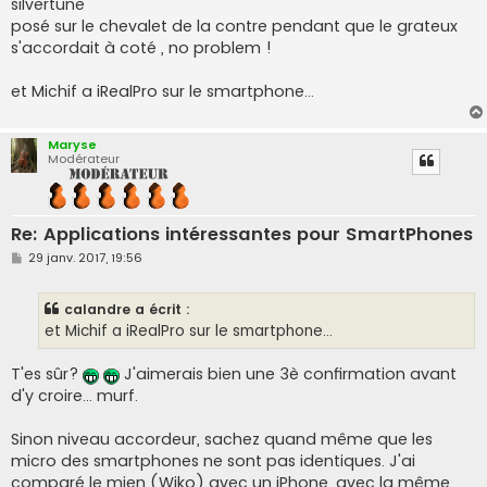
silvertune
a
g
posé sur le chevalet de la contre pendant que le grateux
e
s'accordait à coté , no problem !
et Michif a iRealPro sur le smartphone...
Maryse
Modérateur
Re: Applications intéressantes pour SmartPhones
M
29 janv. 2017, 19:56
e
s
s
calandre a écrit :
a
g
et Michif a iRealPro sur le smartphone...
e
T'es sûr?
J'aimerais bien une 3è confirmation avant
d'y croire... murf.
Sinon niveau accordeur, sachez quand même que les
micro des smartphones ne sont pas identiques. J'ai
comparé le mien (Wiko) avec un iPhone, avec la même