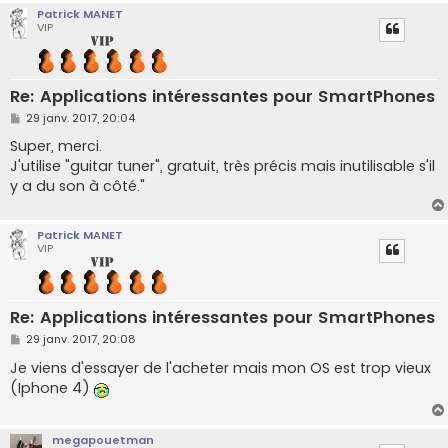
Patrick MANET
VIP
Re: Applications intéressantes pour SmartPhones
M
29 janv. 2017, 20:04
e
s
Super, merci.
s
J'utilise "guitar tuner", gratuit, très précis mais inutilisable s'il
a
g
y a du son à côté."
e
Patrick MANET
VIP
Re: Applications intéressantes pour SmartPhones
M
29 janv. 2017, 20:08
e
s
Je viens d'essayer de l'acheter mais mon OS est trop vieux
s
(Iphone 4)
a
g
e
megapouetman