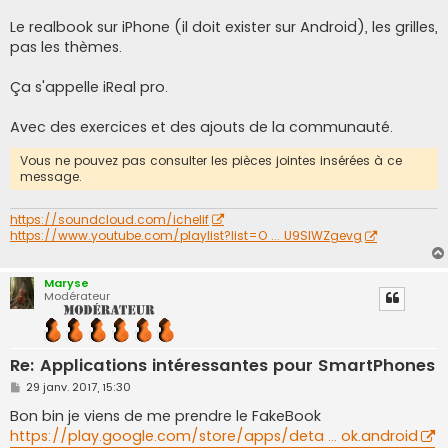
a
g
Le realbook sur iPhone (il doit exister sur Android), les grilles,
e
pas les thèmes.
Ça s'appelle iReal pro.
Avec des exercices et des ajouts de la communauté.
Vous ne pouvez pas consulter les pièces jointes insérées à ce
message.
https://soundcloud.com/ichelif
https://www.youtube.com/playlist?list=O ... U9SIWZgevg
Maryse
Modérateur
Re: Applications intéressantes pour SmartPhones
M
29 janv. 2017, 15:30
e
s
Bon bin je viens de me prendre le FakeBook
s
https://play.google.com/store/apps/deta ... ok.android
a