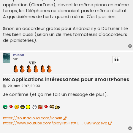
application (ClearTune), devant le même piano en même
temps, les téléphones ne donnaient pas le même résultat.
A qqs dixièmes de hertz quand même. C'est pas rien.
Sinon en accordeur gratos pour Android il y a DaTuner Lite
très bien aussi (selon un de mes formateurs d'accordeurs
de pianisteries).
michif
VIP
Re: Applications intéressantes pour SmartPhones
M
29 janv. 2017, 20:03
e
s
Je confirme (et ça me fait un message de plus).
s
a
g
e
https://soundcloud.com/ichelif
https://www.youtube.com/playlist?list=O ... U9SIWZgevg