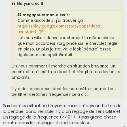
s
Maryse a écrit :
a
g
e
megapouetman a écrit :
Comme accordeur, j'ai trouver ça :
https://play.google.com/store/apps/deta ...
uner&hl=fr
sur mon wiko il donne exactement la même chose
que mon accordeur korg pincé sur le chevalet réglé
en piezo. En plus je trouve le look "pédale" assez
rigolo pour une appli. Gratuit.
Dis nous comment il marche en situation bruyante. Un
comm' dit qu'il est trop réactif et réagit à tous les bruits
ambiants.
Il y a des accordeurs dont les paramètres permettent
de filtrer certaines fréquences cela dit...
Pas testé en situation bruyante mais il réagis au tic tac de
la pendue, donc sensible. Il y a un réglage de sensibilité et
un réglage de la fréquence (440+/-) pas grand chose
d'autre dans les réglages à part la couleur.