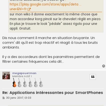
e
https://play.google.com/store/apps/deta ...
uner&hl=fr
sur mon wiko il donne exactement la même chose que
mon accordeur korg pincé sur le chevalet réglé en piezo.
En plus je trouve le look "pédale" assez rigolo pour une
appli. Gratuit.
Dis nous comment il marche en situation bruyante. Un
comm' dit qu'il est trop réactif et réagit à tous les bruits
ambiants.
Il y a des accordeurs dont les paramètres permettent de
filtrer certaines fréquences cela dit...
megapouetman
Membre Actif 1
Re: Applications intéressantes pour SmartPhones
M
30 janv. 2017, 13:03
e
s