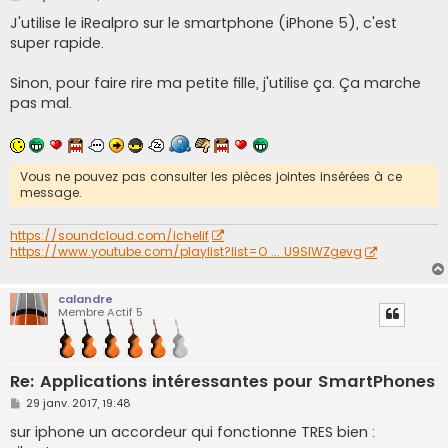
e
s
J'utilise le iRealpro sur le smartphone (iPhone 5), c'est
s
super rapide.
a
g
e
Sinon, pour faire rire ma petite fille, j'utilise ça. Ça marche
pas mal.
Vous ne pouvez pas consulter les pièces jointes insérées à ce
message.
https://soundcloud.com/ichelif
https://www.youtube.com/playlist?list=O ... U9SIWZgevg
calandre
Membre Actif 5
Re: Applications intéressantes pour SmartPhones
M
29 janv. 2017, 19:48
e
s
sur iphone un accordeur qui fonctionne TRES bien :
s