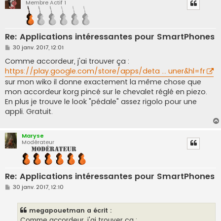
Membre Actif 1
Re: Applications intéressantes pour SmartPhones
M
30 janv. 2017, 12:01
e
s
Comme accordeur, j'ai trouver ça :
s
https://play.google.com/store/apps/deta ... uner&hl=fr
a
g
sur mon wiko il donne exactement la même chose que
e
mon accordeur korg pincé sur le chevalet réglé en piezo.
En plus je trouve le look "pédale" assez rigolo pour une
appli. Gratuit.
Maryse
Modérateur
Re: Applications intéressantes pour SmartPhones
M
30 janv. 2017, 12:10
e
s
s
megapouetman a écrit :
a
g
Comme accordeur, j'ai trouver ça :