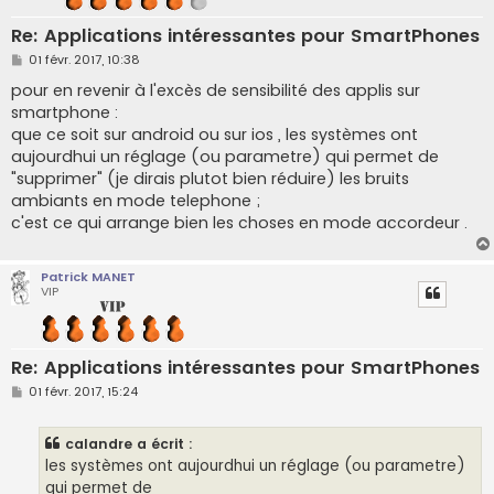
Re: Applications intéressantes pour SmartPhones
M
01 févr. 2017, 10:38
e
s
pour en revenir à l'excès de sensibilité des applis sur
s
smartphone :
a
g
que ce soit sur android ou sur ios , les systèmes ont
e
aujourdhui un réglage (ou parametre) qui permet de
"supprimer" (je dirais plutot bien réduire) les bruits
ambiants en mode telephone ;
c'est ce qui arrange bien les choses en mode accordeur .
Patrick MANET
VIP
Re: Applications intéressantes pour SmartPhones
M
01 févr. 2017, 15:24
e
s
s
calandre a écrit :
a
g
les systèmes ont aujourdhui un réglage (ou parametre)
e
qui permet de