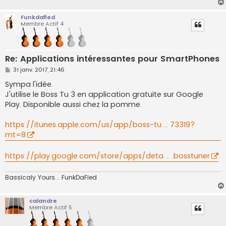
Funkdafied
Membre Actif 4
Re: Applications intéressantes pour SmartPhones
M
31 janv. 2017, 21:46
e
s
Sympa l'idée.
s
J'utilise le Boss Tu 3 en application gratuite sur Google
a
g
Play. Disponible aussi chez la pomme.
e
https://itunes.apple.com/us/app/boss-tu ... 73319?
mt=8
https://play.google.com/store/apps/deta ... .bosstuner
Bassicaly Yours... FunkDaFied
calandre
Membre Actif 5