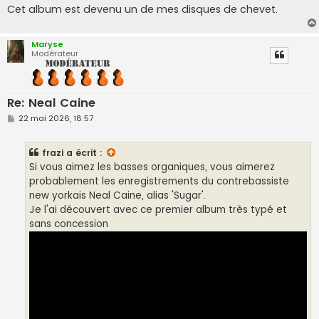
Cet album est devenu un de mes disques de chevet.
Maryse
Modérateur
Re: Neal Caine
M
22 mai 2026, 18:57
e
s
s
frazi
a écrit :
a
g
Si vous aimez les basses organiques, vous aimerez
e
probablement les enregistrements du contrebassiste
new yorkais Neal Caine, alias 'Sugar'.
Je l'ai découvert avec ce premier album très typé et
sans concession