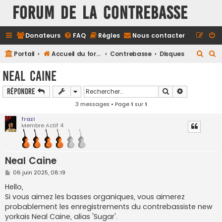
FORUM DE LA CONTREBASSE
Donateurs
FAQ
Règles
Nous contacter
R
R
Portail
Accueil du forum
Contrebasse
Disques
e
e
Neal Caine
c
c
Rechercher
Recherche a
Répondre
h
h
3 messages • Page
1
sur
1
e
e
r
r
frazi
Membre Actif 4
c
c
h
h
e
e
Neal Caine
r
r
M
06 juin 2025, 08:19
e
s
Hello,
s
Si vous aimez les basses organiques, vous aimerez
a
g
probablement les enregistrements du contrebassiste new
e
yorkais Neal Caine, alias 'Sugar'.