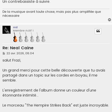
Un contrebassiste à suivre.
De la musique avant toute chose, mais pas plus amplifiée que
nécessaire
mil
Membre Actif 1
Re: Neal Caine
M
22 avr. 2026, 08:04
e
s
salut Frazi,
s
a
g
Un grand merci pour cette belle découverte que tu avais
e
partagé dans un topic sur les cordes en boyau, il me
semble.
L'enregistrement de l'album donne un couleur d'une
étonnante intimité...
Le morceau "The Hempire Strikes Back" est juste incroyable.