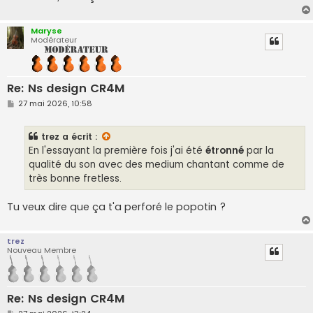
Maryse
Modérateur
Re: Ns design CR4M
M
27 mai 2026, 10:58
e
s
s
trez
a écrit :
a
g
En l'essayant la première fois j'ai été
étronné
par la
e
qualité du son avec des medium chantant comme de
très bonne fretless.
Tu veux dire que ça t'a perforé le popotin ?
trez
Nouveau Membre
Re: Ns design CR4M
M