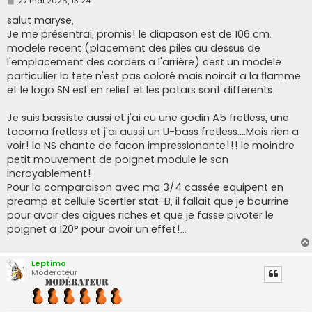
27 mai 2026, 13:24
e
s
salut maryse,
s
Je me présentrai, promis! le diapason est de 106 cm.
a
g
modele recent (placement des piles au dessus de
e
l'emplacement des corders a l'arrière) cest un modele
particulier la tete n'est pas coloré mais noircit a la flamme
et le logo SN est en relief et les potars sont differents...
Je suis bassiste aussi et j'ai eu une godin A5 fretless, une
tacoma fretless et j'ai aussi un U-bass fretless....Mais rien a
voir! la NS chante de facon impressionante!!! le moindre
petit mouvement de poignet module le son
incroyablement!
Pour la comparaison avec ma 3/4 cassée equipent en
preamp et cellule Scertler stat-B, il fallait que je bourrine
pour avoir des aigues riches et que je fasse pivoter le
poignet a 120° pour avoir un effet!...
Leptimo
Modérateur