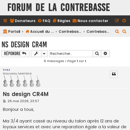
FORUM DE LA CONTREBASSE
Donateurs
FAQ
Règles
Nous contacter
R
R
Portail
Accueil du forum
Contrebasse
Contrebasse électrique
e
e
Ns design CR4M
c
c
Rechercher
Recherche a
Répondre
h
h
6 messages • Page
1
sur
1
e
e
r
r
trez
Nouveau Membre
c
c
h
h
e
e
Ns design CR4M
r
r
M
26 mai 2026, 23:57
e
s
Bonjour a tous,
s
a
g
Ma 3/4 ayant cassé au niveau du talon après 12 ans de
e
loyaux services et avec une reparation égale a la valeur de