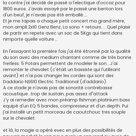
la contre j'ai decidé de passé a l'electique d'occaz pour
1800 euros. J'avais essayé par le passé une benton lors
d'un beuf, je n'avais pas été emballé.....
Et je me tapais a chaque petit concert ma grand mère,
mon ampli 2x10 Genz Benz, La sono + retours..... Quel plaisir
de partir en repete avec un sac de 5Kgs qui tient dans
nimporte quelle voiture....
En l'essayant la première fois j'ai été étronné par la qualité
du son avec des medium chantant comme de très bonne
fretless. 5 Potars permettent de modeler le son....J'ai
remonter le chevalet (c'était un bassiste qui l'utilisant
avant) et n'ai pas changer les cordes qui sont des
Daddario NS610 Electric Traditional (d'addario).
A ce stade je n'avais pas de sonorité contrebasse
acoustique...trop de sustain, pas assez d"attack
J'y ai remedier avec mon préamp fishman platinium bass
equipé d'un EQ 5 bandes, compresseur et d'un depth. Pui
j'ai installé un petit morceau de caoutchouc tres souple
sur le chevalet:
et là, la magie a opéré evec en plus des possibilités de