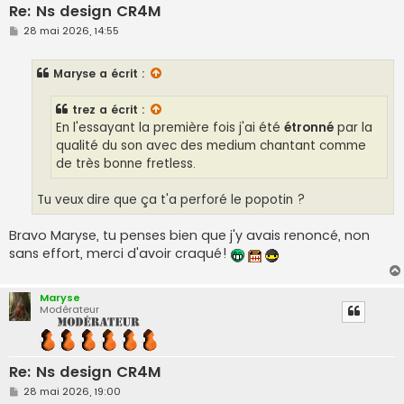
Re: Ns design CR4M
M
28 mai 2026, 14:55
e
s
s
Maryse
a écrit :
a
g
e
trez
a écrit :
En l'essayant la première fois j'ai été
étronné
par la
qualité du son avec des medium chantant comme
de très bonne fretless.
Tu veux dire que ça t'a perforé le popotin ?
Bravo Maryse, tu penses bien que j'y avais renoncé, non
sans effort, merci d'avoir craqué!
Maryse
Modérateur
Re: Ns design CR4M
M
28 mai 2026, 19:00
e