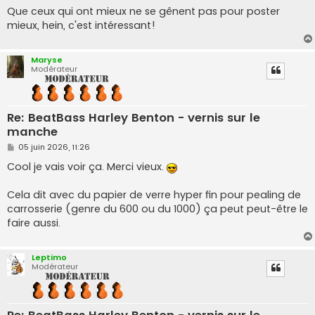
Que ceux qui ont mieux ne se gênent pas pour poster
mieux, hein, c'est intéressant!
Maryse
Modérateur
Re: BeatBass Harley Benton - vernis sur le
manche
M
05 juin 2026, 11:26
e
s
Cool je vais voir ça. Merci vieux.
s
a
g
Cela dit avec du papier de verre hyper fin pour pealing de
e
carrosserie (genre du 600 ou du 1000) ça peut peut-être le
faire aussi.
Leptimo
Modérateur