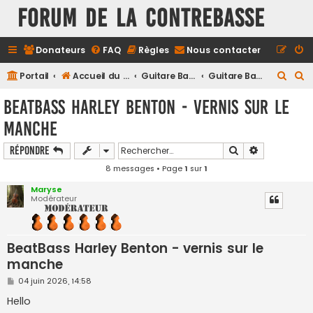
FORUM DE LA CONTREBASSE
Donateurs
FAQ
Règles
Nous contacter
R
R
Portail
Accueil du forum
Guitare Basse
Guitare Basse - Questions générales
e
e
BeatBass Harley Benton - vernis sur le
c
c
manche
h
h
e
e
Rechercher
Recherche a
Répondre
r
r
8 messages • Page
1
sur
1
c
c
Maryse
Modérateur
h
h
e
e
r
r
BeatBass Harley Benton - vernis sur le
manche
M
04 juin 2026, 14:58
e
s
Hello
s