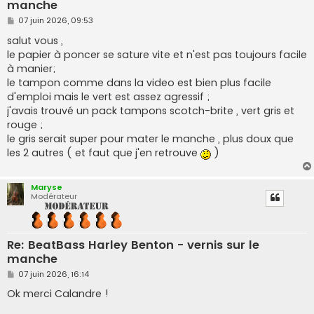
manche
M
07 juin 2026, 09:53
e
s
salut vous ,
s
le papier à poncer se sature vite et n'est pas toujours facile
a
g
à manier;
e
le tampon comme dans la video est bien plus facile
d'emploi mais le vert est assez agressif ;
j'avais trouvé un pack tampons scotch-brite , vert gris et
rouge ;
le gris serait super pour mater le manche , plus doux que
les 2 autres ( et faut que j'en retrouve
)
Maryse
Modérateur
Re: BeatBass Harley Benton - vernis sur le
manche
M
07 juin 2026, 16:14
e
s
Ok merci Calandre !
s
a