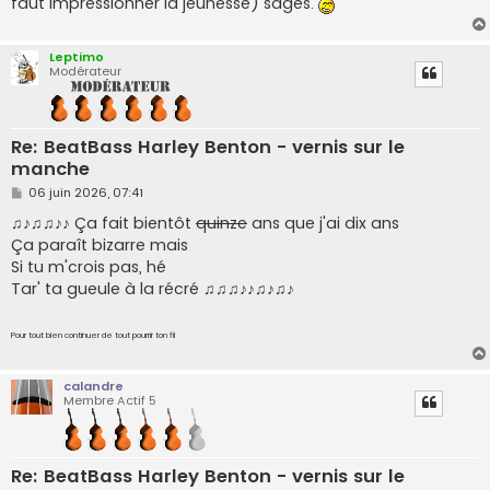
faut impressionner la jeûnesse) sages.
Leptimo
Modérateur
Re: BeatBass Harley Benton - vernis sur le
manche
M
06 juin 2026, 07:41
e
s
♫♪♫♫♪♪ Ça fait bientôt
quinze
ans que j'ai dix ans
s
Ça paraît bizarre mais
a
g
Si tu m'crois pas, hé
e
Tar' ta gueule à la récré ♫♫♫♪♪♫♪♫♪
Pour tout bien continuer de tout pourrir ton fil
calandre
Membre Actif 5
Re: BeatBass Harley Benton - vernis sur le