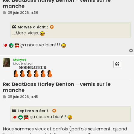
Re: BeatBass Harley Benton - vernis sur le
manche
M
05 juin 2026, 11:36
e
s
s
Maryse
a écrit :
a
g
....Merci vieux.
e
ça nous va bien!!!
Maryse
Modérateur
Re: BeatBass Harley Benton - vernis sur le
manche
M
05 juin 2026, 11:45
e
s
s
Leptimo
a écrit :
a
g
ça nous va bien!!!
e
Nous sommes vieux et parfois (parfois seulement, quand