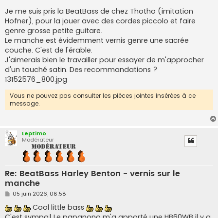
a
g
Je me suis pris la BeatBass de chez Thotho (imitation
e
Hofner), pour la jouer avec des cordes piccolo et faire
genre grosse petite guitare.
Le manche est évidemment vernis genre une sacrée
couche. C'est de l'érable.
J'aimerais bien le travailler pour essayer de m'approcher
d'un touché satin. Des recommandations ?
13152576_800.jpg
Vous ne pouvez pas consulter les pièces jointes insérées à ce
message.
Leptimo
Modérateur
Re: BeatBass Harley Benton - vernis sur le
manche
M
05 juin 2026, 08:58
e
s
Cool little bass
s
C'est sympa! Le papanono m'a apporté une HB60WB il y a