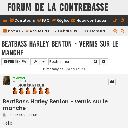
FORUM DE LA CONTREBASSE
Donateurs
FAQ
Règles
Nous contacter
R
R
Portail
Accueil du forum
Guitare Basse
Guitare Basse - Questions générales
e
e
BeatBass Harley Benton - vernis sur le
c
c
manche
h
h
e
e
Rechercher
Recherche a
Répondre
r
r
8 messages • Page
1
sur
1
c
c
Maryse
Modérateur
h
h
e
e
r
r
BeatBass Harley Benton - vernis sur le
manche
M
04 juin 2026, 14:58
e
s
Hello
s