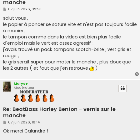
manche
M
07 juin 2026, 09:53
e
s
salut vous ,
s
le papier à poncer se sature vite et n'est pas toujours facile
a
g
à manier;
e
le tampon comme dans la video est bien plus facile
d'emploi mais le vert est assez agressif ;
j'avais trouvé un pack tampons scotch-brite , vert gris et
rouge ;
le gris serait super pour mater le manche , plus doux que
les 2 autres ( et faut que j'en retrouve
)
Maryse
Modérateur
Re: BeatBass Harley Benton - vernis sur le
manche
M
07 juin 2026, 16:14
e
s
Ok merci Calandre !
s
a