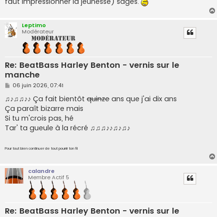
faut impressionner la jeûnesse) sages.
Leptimo
Modérateur
Re: BeatBass Harley Benton - vernis sur le
manche
M
06 juin 2026, 07:41
e
s
♫♪♫♫♪♪ Ça fait bientôt
quinze
ans que j'ai dix ans
s
Ça paraît bizarre mais
a
g
Si tu m'crois pas, hé
e
Tar' ta gueule à la récré ♫♫♫♪♪♫♪♫♪
Pour tout bien continuer de tout pourrir ton fil
calandre
Membre Actif 5
Re: BeatBass Harley Benton - vernis sur le