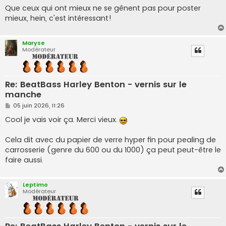
Que ceux qui ont mieux ne se gênent pas pour poster
mieux, hein, c'est intéressant!
Maryse
Modérateur
Re: BeatBass Harley Benton - vernis sur le
manche
M
05 juin 2026, 11:26
e
s
Cool je vais voir ça. Merci vieux.
s
a
g
Cela dit avec du papier de verre hyper fin pour pealing de
e
carrosserie (genre du 600 ou du 1000) ça peut peut-être le
faire aussi.
Leptimo
Modérateur