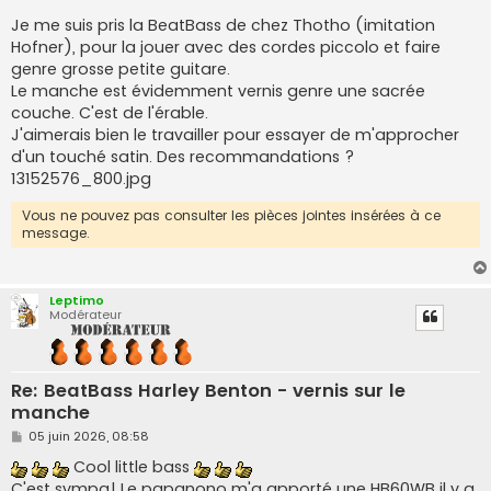
a
g
Je me suis pris la BeatBass de chez Thotho (imitation
e
Hofner), pour la jouer avec des cordes piccolo et faire
genre grosse petite guitare.
Le manche est évidemment vernis genre une sacrée
couche. C'est de l'érable.
J'aimerais bien le travailler pour essayer de m'approcher
d'un touché satin. Des recommandations ?
13152576_800.jpg
Vous ne pouvez pas consulter les pièces jointes insérées à ce
message.
Leptimo
Modérateur
Re: BeatBass Harley Benton - vernis sur le
manche
M
05 juin 2026, 08:58
e
s
Cool little bass
s
C'est sympa! Le papanono m'a apporté une HB60WB il y a