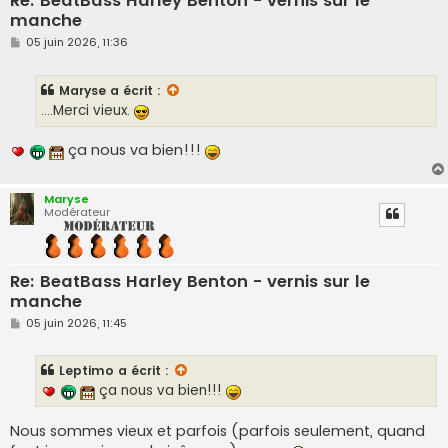
Re: BeatBass Harley Benton - vernis sur le
manche
M
05 juin 2026, 11:36
e
s
s
Maryse
a écrit :
a
g
....Merci vieux.
e
ça nous va bien!!!
Maryse
Modérateur
Re: BeatBass Harley Benton - vernis sur le
manche
M
05 juin 2026, 11:45
e
s
s
Leptimo
a écrit :
a
g
ça nous va bien!!!
e
Nous sommes vieux et parfois (parfois seulement, quand