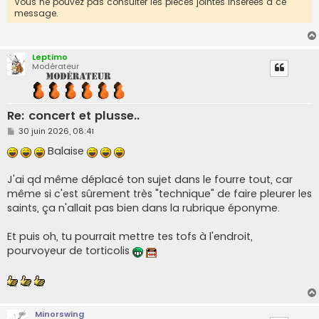
Vous ne pouvez pas consulter les pièces jointes insérées à ce
message.
Leptimo
Modérateur
Re: concert et plusse..
M
30 juin 2026, 08:41
e
s
Balaise
s
a
g
J'ai qd même déplacé ton sujet dans le fourre tout, car
e
même si c'est sûrement très "technique" de faire pleurer les
saints, ça n'allait pas bien dans la rubrique éponyme.
Et puis oh, tu pourrait mettre tes tofs à l'endroit,
pourvoyeur de torticolis
Minorswing