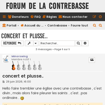
FORUM DE LA CONTREBASSE
Donateurs
FAQ
Règles
Nous contacter
R
R
Portail
Accueil du forum
Contrebasse
Fourre tout
e
e
concert et plusse..
c
c
Rechercher
Recherche a
Répondre
h
h
3 messages • Page
1
sur
1
e
e
r
r
Minorswing
Membre Actif 1
c
c
h
h
e
e
concert et plusse..
r
r
M
29 juin 2026, 16:00
e
s
Hello faire trembler une église avec une contrebasse , c'est
s
divin , mais alors faire pleurer les saints ...c'est ..pas
a
g
ordinaire...
e