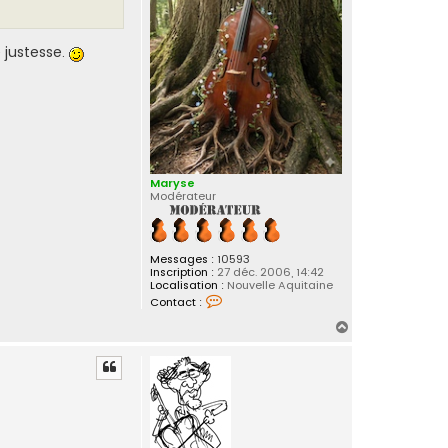
m
i
r
o
 justesse.
n
d
a
Maryse
Modérateur
Messages :
10593
Inscription :
27 déc. 2006, 14:42
Localisation :
Nouvelle Aquitaine
C
Contact :
o
n
H
t
a
a
c
u
t
t
e
r
M
a
r