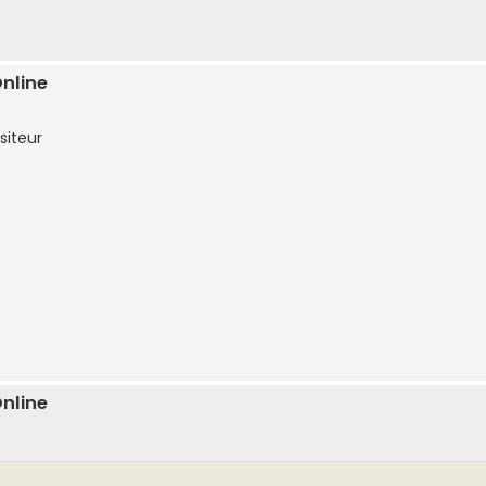
Online
siteur
Online