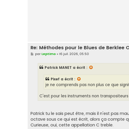
Re: Méthodes pour le Blues de Berklee 
M
par
Leptimo
»
16 juil. 2026, 05:50
e
s
s
Patrick MANET
a écrit :
a
g
e
Pixef
a écrit :
je ne comprends pas non plus ce que signif
C'est pour les instruments non transpositeurs (g
Patrick tu le sais peut être, mais il n'est pas m
octave sous ce qui est écrit, alors ça compte 
Curieuse, oui, cette appellation C treble.