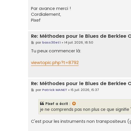
Par avance merci !
Cordialement,
Pixef
Re: Méthodes pour le Blues de Berklee 
M
par
bass30et1
»
14 juil. 2026, 18:50
e
s
Tu peux commencer là:
s
a
g
viewtopic.php?t=8792
e
Re: Méthodes pour le Blues de Berklee 
M
par
Patrick MANET
»
15 juil. 2026, 15:37
e
s
s
Pixef
a écrit :
a
g
je ne comprends pas non plus ce que signifie 
e
C'est pour les instruments non transpositeurs (gui