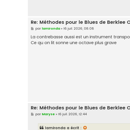
Re: Méthodes pour le Blues de Berklee 
M
par
lamironda
»
16 juil. 2026, 08:08
e
s
La contrebasse aussi est un instrument transpo
s
Ce qu on lit sonne une octave plus grave
a
g
e
Re: Méthodes pour le Blues de Berklee 
M
par
Maryse
»
16 juil. 2026, 12:44
e
s
s
lamironda
a écrit :
a