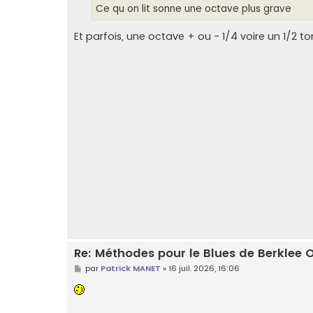
g
Ce qu on lit sonne une octave plus grave
e
Et parfois, une octave + ou - 1/4 voire un 1/2 
Re: Méthodes pour le Blues de Berklee 
M
par
Patrick MANET
»
16 juil. 2026, 16:06
e
s
s
a
g