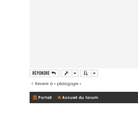
e
Répondre
Revenir à « pédagogie »
Portail
Accueil du forum