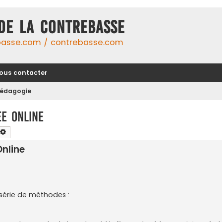
DE LA CONTREBASSE
basse.com / contrebasse.com
ous contacter
édagogie
e Online
chercher
Recherche avancée
Online
 série de méthodes :