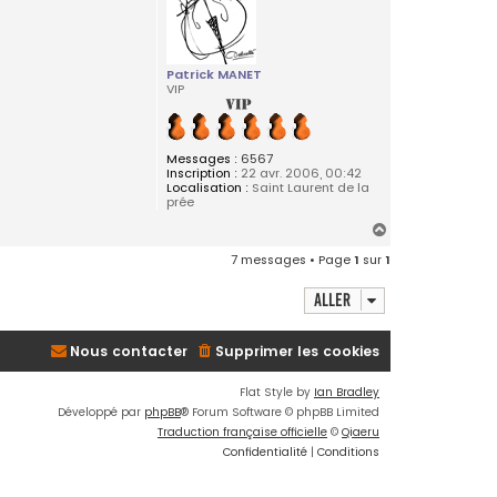
y
s
e
Patrick MANET
VIP
Messages :
6567
Inscription :
22 avr. 2006, 00:42
Localisation :
Saint Laurent de la
prée
H
a
7 messages • Page
1
sur
1
u
t
Aller
Nous contacter
Supprimer les cookies
Flat Style by
Ian Bradley
Développé par
phpBB
® Forum Software © phpBB Limited
Traduction française officielle
©
Qiaeru
Confidentialité
|
Conditions