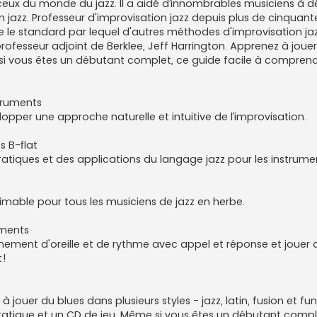
ceux du monde du jazz. Il a aidé d’innombrables musiciens à 
on jazz. Professeur d'improvisation jazz depuis plus de cinquan
e le standard par lequel d'autres méthodes d'improvisation ja
professeur adjoint de Berklee, Jeff Harrington. Apprenez à joue
ême si vous êtes un débutant complet, ce guide facile à compren
struments
pper une approche naturelle et intuitive de l’improvisation.
s B-flat
pratiques et des applications du langage jazz pour les instrum
timable pour tous les musiciens de jazz en herbe.
uments
înement d'oreille et de rythme avec appel et réponse et jouer 
t!
 à jouer du blues dans plusieurs styles - jazz, latin, fusion et f
pratique et un CD de jeu. Même si vous êtes un débutant compl