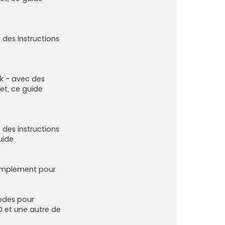
c des instructions
unk - avec des
et, ce guide
c des instructions
uide
implement pour
hodes pour
D et une autre de