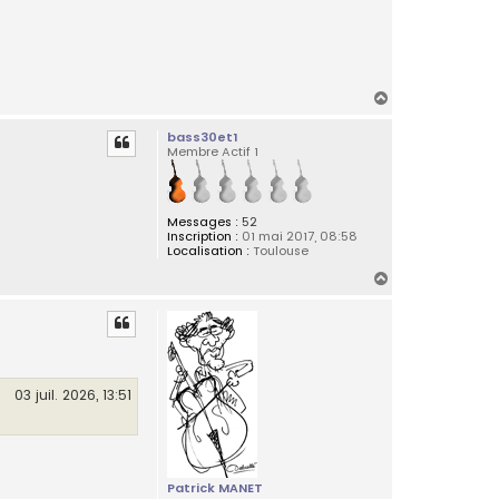
H
a
bass30et1
u
Membre Actif 1
t
Messages :
52
Inscription :
01 mai 2017, 08:58
Localisation :
Toulouse
H
a
u
t
03 juil. 2026, 13:51
Patrick MANET