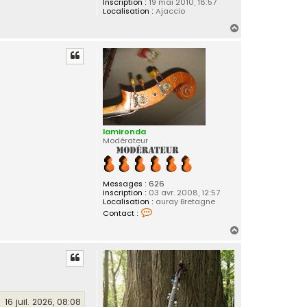
Inscription :
19 mai 2010, 18:57
Localisation :
Ajaccio
H
a
u
t
lamironda
Modérateur
Messages :
626
Inscription :
03 avr. 2008, 12:57
Localisation :
auray Bretagne
C
Contact :
o
n
H
t
a
a
c
u
t
t
e
r
l
a
16 juil. 2026, 08:08