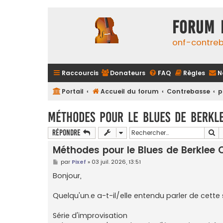
FORUM 
onf-contre
Raccourcis
Donateurs
FAQ
Règles
N
Portail
Accueil du forum
Contrebasse
p
Méthodes pour le Blues de Berkle
Re
Répondre
Méthodes pour le Blues de Berklee 
M
par
Pixef
»
03 juil. 2026, 13:51
e
s
Bonjour,
s
a
g
Quelqu'un.e a-t-il/elle entendu parler de cette
e
Série d'improvisation