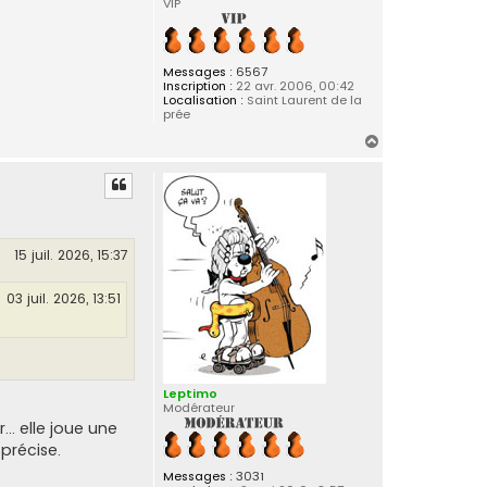
VIP
Messages :
6567
Inscription :
22 avr. 2006, 00:42
Localisation :
Saint Laurent de la
prée
H
a
u
t
15 juil. 2026, 15:37
03 juil. 2026, 13:51
Leptimo
Modérateur
.. elle joue une
 précise.
Messages :
3031