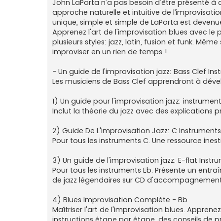
John LaPorta n'a pas besoin d'être présenté à 
approche naturelle et intuitive de l’improvisati
unique, simple et simple de LaPorta est devenu
Apprenez l'art de l'improvisation blues avec le 
plusieurs styles: jazz, latin, fusion et funk. M
improviser en un rien de temps !
- Un guide de l'improvisation jazz: Bass Clef In
Les musiciens de Bass Clef apprendront à dévelo
1) Un guide pour l'improvisation jazz: instrument
Inclut la théorie du jazz avec des explications 
2) Guide De L'improvisation Jazz: C Instruments
Pour tous les instruments C. Une ressource ines
3) Un guide de l'improvisation jazz: E-flat Instr
Pour tous les instruments Eb. Présente un entra
de jazz légendaires sur CD d'accompagnemen
4) Blues Improvisation Complète - Bb
Maîtriser l'art de l'improvisation blues. Apprenez
instructions étape par étape, des conseils de 