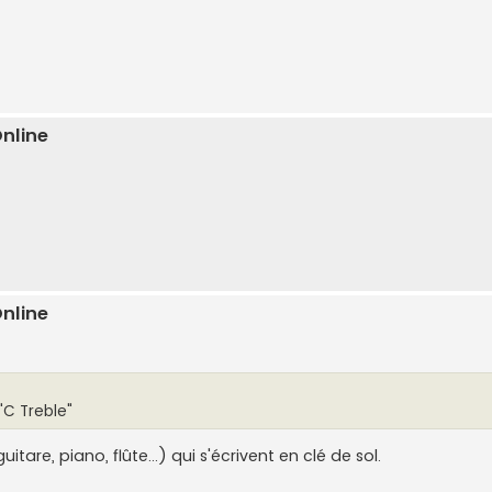
Online
Online
"C Treble"
tare, piano, flûte...) qui s'écrivent en clé de sol.