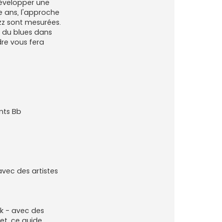
développer une
te ans, l'approche
zz sont mesurées.
r du blues dans
dre vous fera
ents Bb
avec des artistes
unk - avec des
et, ce guide