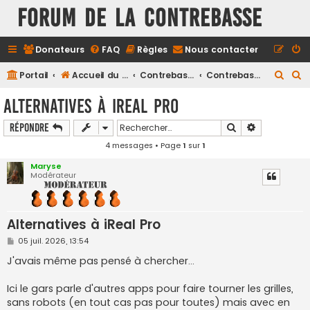
FORUM DE LA CONTREBASSE
Donateurs
FAQ
Règles
Nous contacter
R
R
Portail
Accueil du forum
Contrebasse
Contrebasse Jazz
e
e
Alternatives à iReal Pro
c
c
Rechercher
Recherche a
Répondre
h
h
4 messages • Page
1
sur
1
e
e
r
r
Maryse
Modérateur
c
c
h
h
e
e
Alternatives à iReal Pro
r
r
M
05 juil. 2026, 13:54
e
s
J'avais même pas pensé à chercher...
s
a
g
Ici le gars parle d'autres apps pour faire tourner les grilles,
e
sans robots (en tout cas pas pour toutes) mais avec en