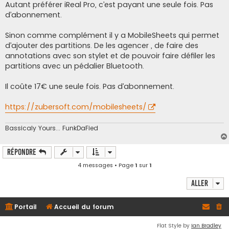
s
Autant préférer iReal Pro, c’est payant une seule fois. Pas
s
d’abonnement.
a
g
e
Sinon comme complément il y a MobileSheets qui permet
d’ajouter des partitions. De les agencer , de faire des
annotations avec son stylet et de pouvoir faire défiler les
partitions avec un pédalier Bluetooth.
Il coûte 17€ une seule fois. Pas d’abonnement.
https://zubersoft.com/mobilesheets/
Bassicaly Yours... FunkDaFied
Répondre
4 messages • Page
1
sur
1
Aller
Portail
Accueil du forum
Flat Style by
Ian Bradley