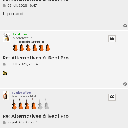
M
05 juil. 2026, 16:47
e
s
top merci
s
a
g
e
Leptimo
Modérateur
Re: Alternatives à iReal Pro
M
05 juil. 2026, 23:04
e
s
s
a
g
e
Funkdafied
Membre Actif 4
Re: Alternatives à iReal Pro
M
22 juil. 2026, 09:02
e