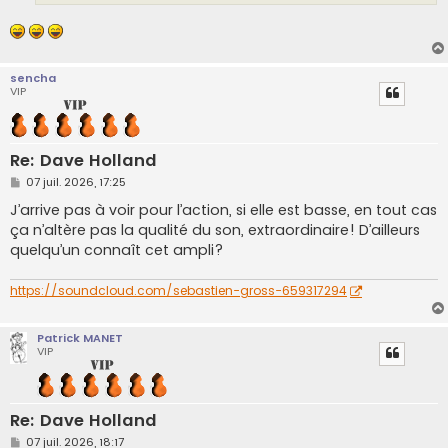
sencha
VIP
Re: Dave Holland
M
07 juil. 2026, 17:25
e
s
J’arrive pas à voir pour l’action, si elle est basse, en tout cas
s
ça n’altère pas la qualité du son, extraordinaire! D’ailleurs
a
g
quelqu’un connaît cet ampli?
e
https://soundcloud.com/sebastien-gross-659317294
Patrick MANET
VIP
Re: Dave Holland
M
07 juil. 2026, 18:17