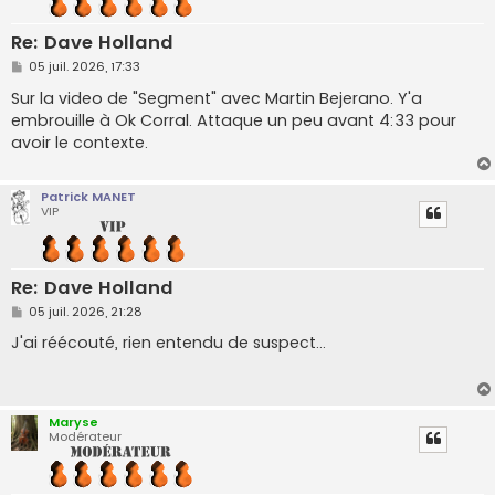
Re: Dave Holland
M
05 juil. 2026, 17:33
e
s
Sur la video de "Segment" avec Martin Bejerano. Y'a
s
embrouille à Ok Corral. Attaque un peu avant 4:33 pour
a
g
avoir le contexte.
e
Patrick MANET
VIP
Re: Dave Holland
M
05 juil. 2026, 21:28
e
s
J'ai réécouté, rien entendu de suspect...
s
a
g
e
Maryse
Modérateur