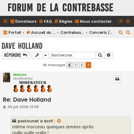
FORUM DE LA CONTREBASSE
Donateurs
FAQ
Règles
Nous contacter
R
R
Portail
Accueil du forum
Contrebasse
Concerts / Spectacles
e
e
Dave Holland
c
c
Rechercher
Recherche a
Répondre
h
h
e
e
45 messages
1
2
3
Précédent
r
r
Maryse
Modérateur
c
c
h
h
e
e
Re: Dave Holland
r
r
M
05 juil. 2026, 13:08
e
s
s
pestounet
a écrit :
a
g
même morceau quelques années après
e
ouille ouille ouille !