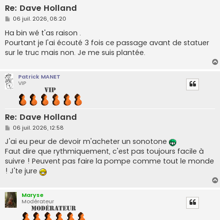
Re: Dave Holland
M
06 juil. 2026, 08:20
e
s
Ha bin wé t'as raison .
s
Pourtant je l'ai écouté 3 fois ce passage avant de statuer
a
g
sur le truc mais non. Je me suis plantée.
e
Patrick MANET
VIP
Re: Dave Holland
M
06 juil. 2026, 12:58
e
s
J'ai eu peur de devoir m'acheter un sonotone
s
Faut dire que rythmiquement, c'est pas toujours facile à
a
g
suivre ! Peuvent pas faire la pompe comme tout le monde
e
! J'te jure
Maryse
Modérateur