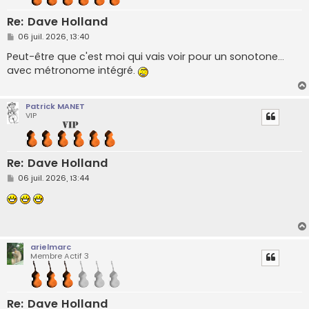
Re: Dave Holland
M
06 juil. 2026, 13:40
e
s
Peut-être que c'est moi qui vais voir pour un sonotone...
s
avec métronome intégré.
a
g
e
Patrick MANET
VIP
Re: Dave Holland
M
06 juil. 2026, 13:44
e
s
s
a
g
e
arielmarc
Membre Actif 3
Re: Dave Holland