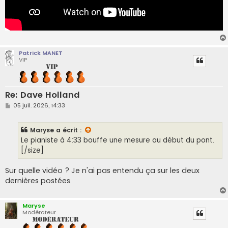
Patrick MANET
VIP
Re: Dave Holland
M
05 juil. 2026, 14:33
e
s
s
Maryse
a écrit :
a
g
Le pianiste à 4:33 bouffe une mesure au début du pont.
e
[/size]
Sur quelle vidéo ? Je n'ai pas entendu ça sur les deux
dernières postées.
Maryse
Modérateur