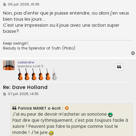
M
06 juil. 2026, 19:38
e
s
Non, pas d'enfer que je puisse entendre, ou alors j'en veux
s
bien tous les jours ...
a
g
C'est une impression ou il joue avec une action super
e
basse?
Keep swingin',
Beauty is the Splendor of Truth (Plato)
calandre
Membre Actif 5
Re: Dave Holland
M
07 juil. 2026, 14:35
e
s
s
Patrick MANET
a écrit :
a
g
J'ai eu peur de devoir m'acheter un sonotone
e
Faut dire que rythmiquement, c'est pas toujours facile à
suivre ! Peuvent pas faire la pompe comme tout le
monde ! J'te jure