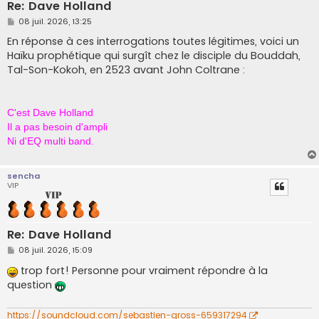
Re: Dave Holland
M
08 juil. 2026, 13:25
e
s
En réponse à ces interrogations toutes légitimes, voici un
s
Haïku prophétique qui surgît chez le disciple du Bouddah,
a
g
Tal-Son-Kokoh, en 2523 avant John Coltrane :
e
C'est Dave Holland
Il a pas besoin d'ampli
Ni d'EQ multi band.
sencha
VIP
Re: Dave Holland
M
08 juil. 2026, 15:09
e
s
trop fort! Personne pour vraiment répondre à la
s
question
a
g
e
https://soundcloud.com/sebastien-gross-659317294