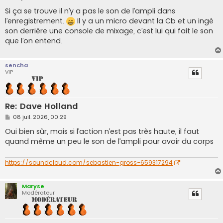
e
s
Si ça se trouve il n’y a pas le son de l’ampli dans
s
l’enregistrement.
Il y a un micro devant la Cb et un ingé
a
g
son derrière une console de mixage, c’est lui qui fait le son
e
que l’on entend.
sencha
VIP
Re: Dave Holland
M
08 juil. 2026, 00:29
e
s
Oui bien sûr, mais si l’action n’est pas très haute, il faut
s
quand même un peu le son de l’ampli pour avoir du corps
a
g
e
https://soundcloud.com/sebastien-gross-659317294
Maryse
Modérateur