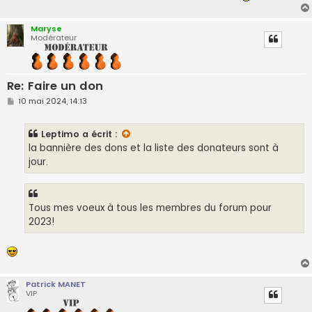
Maryse
Modérateur
Re: Faire un don
M
10 mai 2024, 14:13
e
s
s
Leptimo
a écrit :
a
g
la bannière des dons et la liste des donateurs sont à
e
jour.
Tous mes voeux à tous les membres du forum pour
2023!
Patrick MANET
VIP