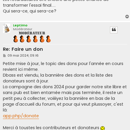
e
transformer l'essai final.....
Qui sera-ce, qui sera-ce?
Leptimo
Modérateur
Re: Faire un don
M
09 mai 2024, 09:16
e
s
Petite mise à jour, le topic des dons pour l'année en cours
s
revient ici même.
a
g
Dbass est viendu, la bannière des dons et la liste des
e
donateurs sont à jour.
La campagne des dons 2024 pour garder notre site libre et
sans pub est bien entamée mais pas terminée, il reste un
petit peu à collecter, voiiiiyez la bannière en bas de la
page d'accueil du forum, et pour qui veut plussoyer, c'est
là:
app.php/donate
Merci à toustes les contributeurs et donateurs