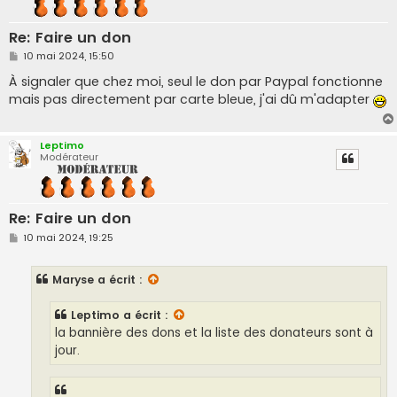
Re: Faire un don
M
10 mai 2024, 15:50
e
s
À signaler que chez moi, seul le don par Paypal fonctionne
s
mais pas directement par carte bleue, j'ai dû m'adapter
a
g
e
Leptimo
Modérateur
Re: Faire un don
M
10 mai 2024, 19:25
e
s
s
Maryse
a écrit :
a
g
e
Leptimo
a écrit :
la bannière des dons et la liste des donateurs sont à
jour.