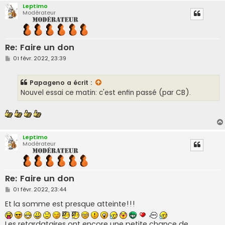
Leptimo
Modérateur
Re: Faire un don
M
01 févr. 2022, 23:39
e
s
s
Papageno
a écrit :
a
g
Nouvel essai ce matin: c'est enfin passé (par CB).
e
Leptimo
Modérateur
Re: Faire un don
M
01 févr. 2022, 23:44
e
s
Et la somme est presque atteinte!!!
s
a
g
Les retardataires ont encore une petite chance de