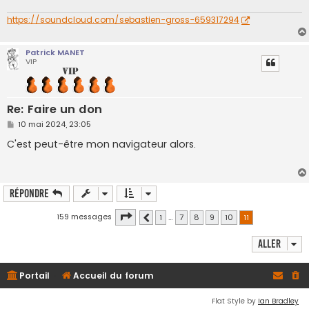
g
e
https://soundcloud.com/sebastien-gross-659317294
Patrick MANET
VIP
Re: Faire un don
M
10 mai 2024, 23:05
e
s
C'est peut-être mon navigateur alors.
s
a
g
e
Répondre
Page
11
sur
11
159 messages
1
…
7
8
9
10
11
Précédent
Aller
Portail
Accueil du forum
Flat Style by
Ian Bradley