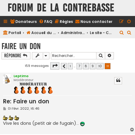
FORUM DE LA CONTREBASSE
Donateurs
FAQ
Règles
Nous contacter
R
R
Portail
Accueil du forum
Administration
Le site - Conseils et aide
e
e
Faire un don
c
c
Rechercher
Recherche a
Répondre
h
h
e
e
Page
11
sur
11
159 messages
1
…
7
8
9
10
11
Précédent
r
r
Leptimo
c
c
Modérateur
h
h
e
e
Re: Faire un don
r
r
M
01 févr. 2022, 16:46
e
s
s
Vive les dons (petit air de fugain)...
a
g
e